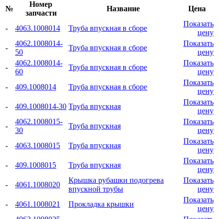
Номер
№
Название
Цена
запчасти
Показать
-
4063.1008014
Труба впускная в сборе
цену
4062.1008014-
Показать
-
Труба впускная в сборе
50
цену
4062.1008014-
Показать
-
Труба впускная в сборе
60
цену
Показать
-
409.1008014
Труба впускная в сборе
цену
Показать
-
409.1008014-30
Труба впускная
цену
4062.1008015-
Показать
-
Труба впускная
30
цену
Показать
-
4063.1008015
Труба впускная
цену
Показать
-
409.1008015
Труба впускная
цену
Крышка рубашки подогрева
Показать
-
4061.1008020
впускной трубы
цену
Показать
-
4061.1008021
Прокладка крышки
цену