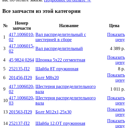
Все запчасти из этой категории
Номер
№
Название
Цена
запчасти
417.1006010-
Вал распределительный с
Показать
1
02
шестерней в сборе
цену
417.1006015-
3
Вал распределительный
4 389 р.
02
Показать
4
45 9824 0264
Шпонка 5х22 сегментная
цену
5
252135-П2
Шайба 8Т пружинная
8 р.
Показать
6
201456-П29
Болт М8х20
цену
417.1006020-
Шестерня распределительного
9
1 011 р.
02
вала
417.1006020-
Шестерня распределительного
Показать
10
03
вала
цену
Показать
13
201563-П29
Болт М12х1,25х30
цену
Показать
14
252137-П2
Шайба 12.ОТ пружинная
цену