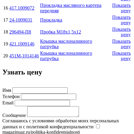
Прокладка масляного картера
Показать
16
417.1009072
передняя
цену
Показать
17
24-1009031
Прокладка
цену
Показать
18
296494-П8
Пробка М18х1,5х12
цену
Крышка маслоналивного
Показать
19
421.1009146
патрубка
цену
Крышка маслоналивного
Показать
20
451М-1014146
патрубка
цену
Узнать цену
Имя
Телефон
Email
Сообщение
Соглашаюсь с условиями обработки моих персональных
данных и с политикой конфиденциальности
magazinuaz.ru/politika-konfidentsialnosti