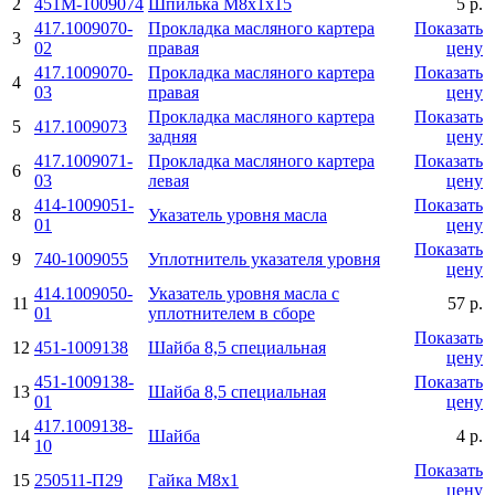
2
451М-1009074
Шпилька М8х1х15
5 р.
417.1009070-
Прокладка масляного картера
Показать
3
02
правая
цену
417.1009070-
Прокладка масляного картера
Показать
4
03
правая
цену
Прокладка масляного картера
Показать
5
417.1009073
задняя
цену
417.1009071-
Прокладка масляного картера
Показать
6
03
левая
цену
414-1009051-
Показать
8
Указатель уровня масла
01
цену
Показать
9
740-1009055
Уплотнитель указателя уровня
цену
414.1009050-
Указатель уровня масла с
11
57 р.
01
уплотнителем в сборе
Показать
12
451-1009138
Шайба 8,5 специальная
цену
451-1009138-
Показать
13
Шайба 8,5 специальная
01
цену
417.1009138-
14
Шайба
4 р.
10
Показать
15
250511-П29
Гайка М8х1
цену