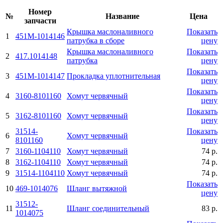
Номер
№
Название
Цена
запчасти
Крышка маслоналивного
Показать
1
451М-1014146
патрубка в сборе
цену
Крышка маслоналивного
Показать
2
417.1014148
патрубка
цену
Показать
3
451М-1014147
Прокладка уплотнительная
цену
Показать
4
3160-8101160
Хомут червячный
цену
Показать
5
3162-8101160
Хомут червячный
цену
31514-
Показать
6
Хомут червячный
8101160
цену
7
3160-1104110
Хомут червячный
74 р.
8
3162-1104110
Хомут червячный
74 р.
9
31514-1104110
Хомут червячный
74 р.
Показать
10
469-1014076
Шланг вытяжной
цену
31512-
11
Шланг соединительный
83 р.
1014075