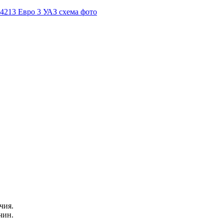
чия.
чин.