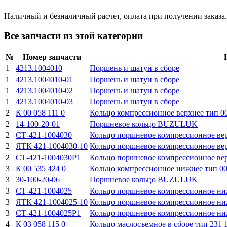
Наличный и безналичный расчет, оплата при получении заказа.
Все запчасти из этой категории
№
Номер запчасти
1
4213.1004010
Поршень и шатун в сборе
1
4213.1004010-01
Поршень и шатун в сборе
1
4213.1004010-02
Поршень и шатун в сборе
1
4213.1004010-03
Поршень и шатун в сборе
2
К 00 058 111 0
Кольцо компрессионное верхнее тип 
2
14-100-20-01
Поршневое кольцо BUZULUK
2
СТ-421-1004030
Кольцо поршневое компрессионное в
2
ЯТК 421-1004030-10
Кольцо поршневое компрессионное в
2
СТ-421-1004030Р1
Кольцо поршневое компрессионное ве
3
К 00 535 424 0
Кольцо компрессионное нижнее тип 0
3
30-100-20-06
Поршневое кольцо BUZULUK
3
СТ-421-1004025
Кольцо поршневое компрессионное 
3
ЯТК 421-1004025-10
Кольцо поршневое компрессионное 
3
СТ-421-1004025Р1
Кольцо поршневое компрессионное ни
4
К 03 058 115 0
Кольцо маслосъемное в сборе тип 231