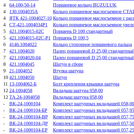
4
64-100-50-14
Поршневое кольцо BUZULUK
4
130.1004035А
Кольцо поршневое маслосъемное СТ
4
ЯТК 421-1004027-10
Кольцо поршневое маслосъемное с р
4
СТ-421-1004034Р1
Кольцо поршневое маслосъемное увели
5
421.1004015-02С
Поршень D 100 стандартный
5
421.1004015-02С-Р1
Поршень D 100,5
6
4146.1004022
Кольцо стопорное поршневого пальца
7
421.1004020
Палец поршневой D 25,00 стандаpтны
7
421.1004020-04
Палец поршневой D 25,00 стандаpтны
8
421.1004045
Шатун в сборе
9
21-1004052
Втулка шатуна
10
421.1004050
Шатун
11
13-1004062-Б
Болт крепления крышки шатуна
12
24-1004058
Вкладыш шатуна 058,00
12
ТА.24-1004058
Вкладыш шатуна 058,00
-
ВК-24-1000104
Комплект шатунных вкладышей 058,0
-
ВК-24-1000104-БР
Комплект шатунных вкладышей 057,9
-
ВК-24-1000104-ВР
Комплект шатунных вкладышей 057,7
-
ВК-24-1000104-ДР
Комплект шатунных вкладышей 057,5
-
ВК-24-1000104-ЕР
Комплект шатунных вкладышей 057,2