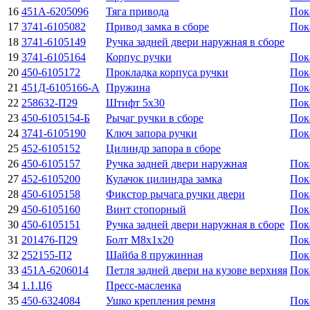
16
451А-6205096
Тяга привода
Пок
17
3741-6105082
Привод замка в сборе
Пок
18
3741-6105149
Ручка задней двери наружная в сборе
19
3741-6105164
Корпус ручки
Пок
20
450-6105172
Прокладка корпуса ручки
Пок
21
451Д-6105166-А
Пружина
Пок
22
258632-П29
Штифт 5x30
Пок
23
450-6105154-Б
Рычаг ручки в сборе
Пок
24
3741-6105190
Ключ запора ручки
Пок
25
452-6105152
Цилиндр запора в сборе
26
450-6105157
Ручка задней двери наружная
Пок
27
452-6105200
Кулачок цилиндра замка
Пок
28
450-6105158
Фикстор рычага ручки двери
Пок
29
450-6105160
Винт стопорный
Пок
30
450-6105151
Ручка задней двери наружная в сборе
Пок
31
201476-П29
Болт M8x1x20
Пок
32
252155-П2
Шайба 8 пружинная
Пок
33
451А-6206014
Петля задней двери на кузове верхняя
Пок
34
1.1.Ц6
Пресс-масленка
35
450-6324084
Ушко крепления ремня
Пок