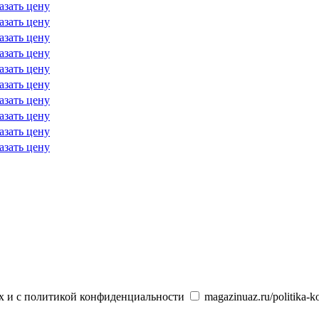
азать цену
азать цену
азать цену
азать цену
азать цену
азать цену
азать цену
азать цену
азать цену
азать цену
х и с политикой конфиденциальности
magazinuaz.ru/politika-ko