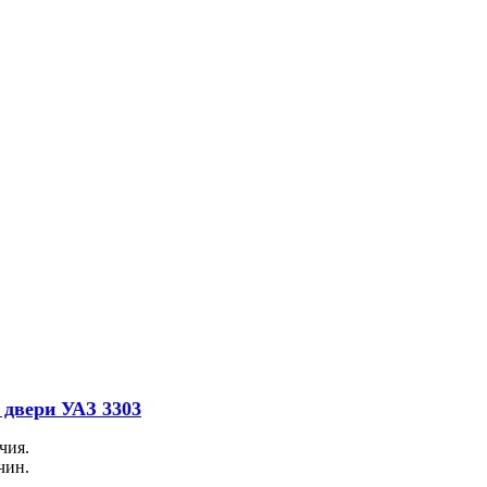
 двери УАЗ 3303
чия.
чин.