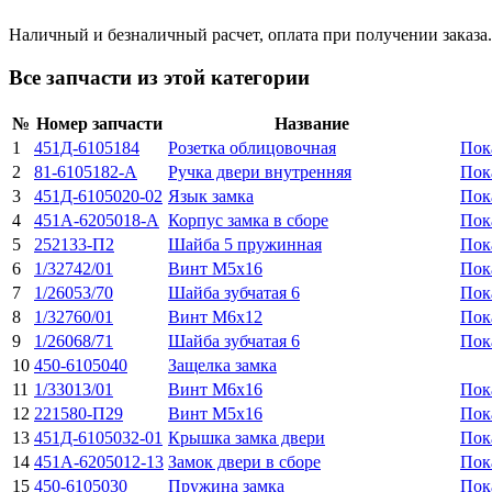
Наличный и безналичный расчет, оплата при получении заказа.
Все запчасти из этой категории
№
Номер запчасти
Название
1
451Д-6105184
Розетка облицовочная
Пок
2
81-6105182-А
Ручка двери внутренняя
Пок
3
451Д-6105020-02
Язык замка
Пок
4
451А-6205018-А
Корпус замка в сборе
Пок
5
252133-П2
Шайба 5 пружинная
Пок
6
1/32742/01
Винт M5x16
Пок
7
1/26053/70
Шайба зубчатая 6
Пок
8
1/32760/01
Винт M6x12
Пок
9
1/26068/71
Шайба зубчатая 6
Пок
10
450-6105040
Защелка замка
11
1/33013/01
Винт M6x16
Пок
12
221580-П29
Винт M5x16
Пок
13
451Д-6105032-01
Крышка замка двери
Пок
14
451А-6205012-13
Замок двери в сборе
Пок
15
450-6105030
Пружина замка
Пок