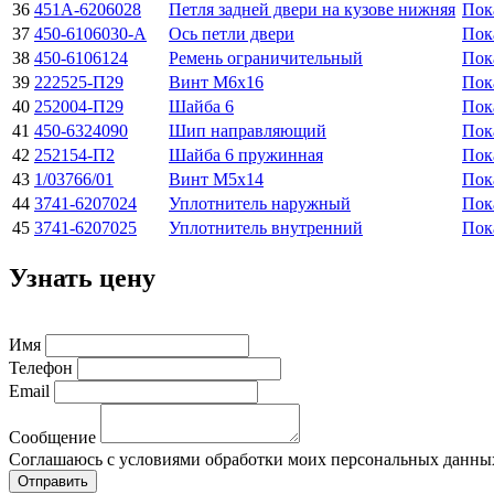
36
451А-6206028
Петля задней двери на кузове нижняя
Пок
37
450-6106030-А
Ось петли двери
Пок
38
450-6106124
Ремень ограничительный
Пок
39
222525-П29
Винт M6x16
Пок
40
252004-П29
Шайба 6
Пок
41
450-6324090
Шип направляющий
Пок
42
252154-П2
Шайба 6 пружинная
Пок
43
1/03766/01
Винт M5x14
Пок
44
3741-6207024
Уплотнитель наружный
Пок
45
3741-6207025
Уплотнитель внутренний
Пок
Узнать цену
Имя
Телефон
Email
Сообщение
Соглашаюсь с условиями обработки моих персональных данны
Отправить