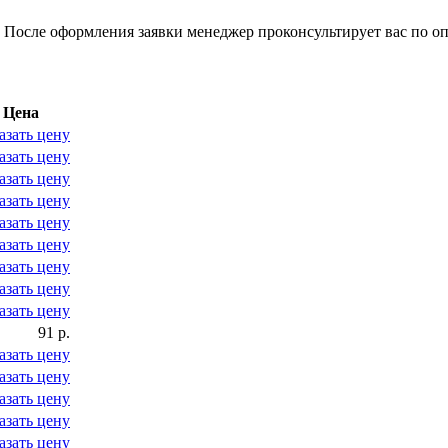
 После оформления заявки менеджер проконсультирует вас по оп
Цена
азать цену
азать цену
азать цену
азать цену
азать цену
азать цену
азать цену
азать цену
азать цену
91 р.
азать цену
азать цену
азать цену
азать цену
азать цену