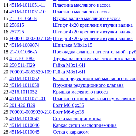
14
451М-1011051-11
Пластина масляного насоса
14
451М-1011051-10
Пластина масляного насоса
15
21-1011066-Б
Втулка валика масляного насоса
16
258615
Штифт 4х20 крепления втулки валика
16
257725
Штифт 4х20 крепления втулки валика
16
F00001-0003037-169
Штифт 4х20 крепления втулки валика
17
451М-1009074
Шпилька М8х1х15
18
21-1011086-А
Прокладка фланца нагнетательной труб
19
417.1011082
Трубка нагнетательная масляного насос
20
250 511-П29
Гайка М8х1-6Н
20
F00001-0853529-109
Гайка М8х1-6Н
21
451М-1011062
Клапан редукционный масляного насо
22
451М-1011058
Пружина редукционного клапана
23
4216.1011052
Крышка масляного насоса
24
451М-1011071-01
Пластина стопорная к насосу масляном
25
201 426-П29
Болт М6-6gx35
25
F00001-0009030-218
Болт М6-6gx35
26
451М-1010042
Сетка маслоприемника
27
451М-1010046
Каркас сетки маслоприемника
28
451М-1010045
Сетка с каркасом