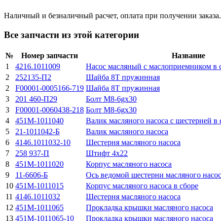
Наличный и безналичный расчет, оплата при получении заказа.
Все запчасти из этой категории
№
Номер запчасти
Название
1
4216.1011009
Насос масляный с маслоприемником в 
2
252135-П2
Шайба 8Т пружинная
2
F00001-0005166-719
Шайба 8Т пружинная
3
201 460-П29
Болт М8-6gx30
3
F00001-0060438-218
Болт М8-6gx30
4
451М-1011040
Валик масляного насоса с шестерней в 
5
21-1011042-Б
Валик масляного насоса
6
4146.1011032-10
Шестерня масляного насоса
7
258 937-П
Штифт 4х22
8
451М-1011020
Корпус масляного насоса
9
11-6606-Б
Ось ведомой шестерни масляного насо
10
451М-1011015
Корпус масляного насоса в сборе
11
4146.1011032
Шестерня масляного насоса
12
451М-1011065
Прокладка крышки масляного насоса
13
451М-1011065-10
Прокладка крышки масляного насоса