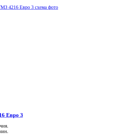
16 Евро 3
чия.
чин.