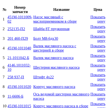
Номер
№
Название
Цена
запчасти
451М-1011009-
Насос масляный с
Показать
1
02
маслоприемником в сборе
цену
Показать
2
252135-П2
Шайба 8Т пружинная
цену
Показать
3
201 460-П29
Болт М8-6дх30
цену
Валик масляного насоса с
Показать
4
451М-1011040
шестерней в сборе
цену
Показать
5
21-1011042-Б
Валик масляного насоса
цену
4146.1011032-
Показать
6
Шестерня масляного насоса
10
цену
Показать
7
258 937-П
Штифт 4х22
цену
Показать
8
451М-1011020
Корпус масляного насоса
цену
Ось ведомой шестерни масляного
Показать
9
11-6606-Б
насоса
цену
Показать
10
451М-1011015
Корпус масляного насоса в сборе