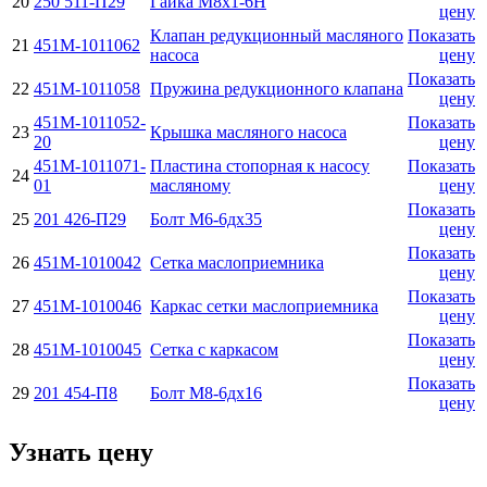
20
250 511-П29
Гайка М8х1-6Н
цену
Клапан редукционный масляного
Показать
21
451М-1011062
насоса
цену
Показать
22
451М-1011058
Пружина редукционного клапана
цену
451М-1011052-
Показать
23
Крышка масляного насоса
20
цену
451М-1011071-
Пластина стопорная к насосу
Показать
24
01
масляному
цену
Показать
25
201 426-П29
Болт М6-6дх35
цену
Показать
26
451М-1010042
Сетка маслоприемника
цену
Показать
27
451М-1010046
Каркас сетки маслоприемника
цену
Показать
28
451М-1010045
Сетка с каркасом
цену
Показать
29
201 454-П8
Болт М8-6дх16
цену
Узнать цену