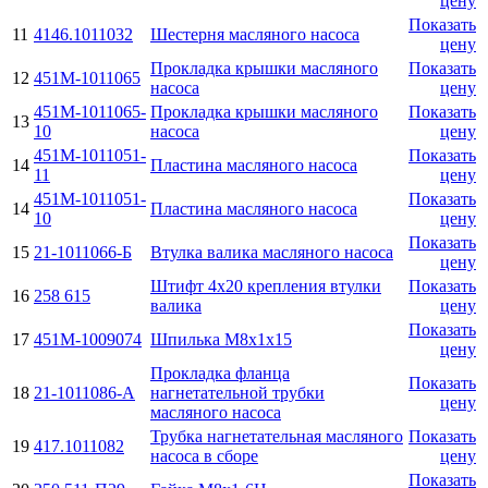
цену
Показать
11
4146.1011032
Шестерня масляного насоса
цену
Прокладка крышки масляного
Показать
12
451М-1011065
насоса
цену
451М-1011065-
Прокладка крышки масляного
Показать
13
10
насоса
цену
451М-1011051-
Показать
14
Пластина масляного насоса
11
цену
451М-1011051-
Показать
14
Пластина масляного насоса
10
цену
Показать
15
21-1011066-Б
Втулка валика масляного насоса
цену
Штифт 4х20 крепления втулки
Показать
16
258 615
валика
цену
Показать
17
451М-1009074
Шпилька М8х1х15
цену
Прокладка фланца
Показать
18
21-1011086-А
нагнетательной трубки
цену
масляного насоса
Трубка нагнетательная масляного
Показать
19
417.1011082
насоса в сборе
цену
Показать