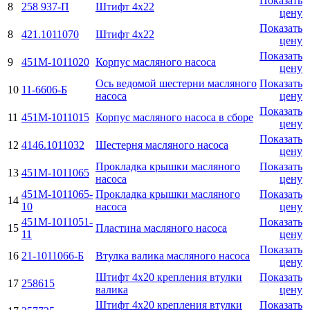
Показать
8
258 937-П
Штифт 4х22
цену
Показать
8
421.1011070
Штифт 4х22
цену
Показать
9
451М-1011020
Корпус масляного насоса
цену
Ось ведомой шестерни масляного
Показать
10
11-6606-Б
насоса
цену
Показать
11
451М-1011015
Корпус масляного насоса в сборе
цену
Показать
12
4146.1011032
Шестерня масляного насоса
цену
Прокладка крышки масляного
Показать
13
451М-1011065
насоса
цену
451М-1011065-
Прокладка крышки масляного
Показать
14
10
насоса
цену
451М-1011051-
Показать
15
Пластина масляного насоса
11
цену
Показать
16
21-1011066-Б
Втулка валика масляного насоса
цену
Штифт 4х20 крепления втулки
Показать
17
258615
валика
цену
Штифт 4х20 крепления втулки
Показать