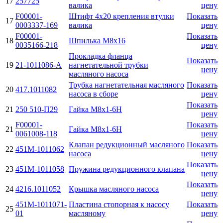
17
257725
валика
цену
F00001-
Штифт 4х20 крепления втулки
Показать
17
0003337-169
валика
цену
F00001-
Показать
18
Шпилька М8х16
0035166-218
цену
Прокладка фланца
Показать
19
21-1011086-А
нагнетательной трубки
цену
масляного насоса
Трубка нагнетательная масляного
Показать
20
417.1011082
насоса в сборе
цену
Показать
21
250 510-П29
Гайка М8х1-6H
цену
F00001-
Показать
21
Гайка М8х1-6H
0061008-118
цену
Клапан редукционный масляного
Показать
22
451М-1011062
насоса
цену
Показать
23
451М-1011058
Пружина редукционного клапана
цену
Показать
24
4216.1011052
Крышка масляного насоса
цену
451М-1011071-
Пластина стопорная к насосу
Показать
25
01
масляному
цену