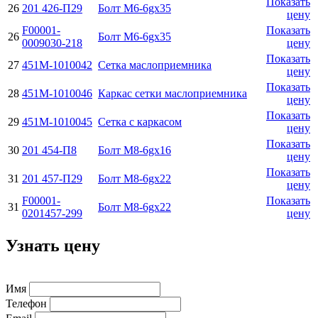
Показать
26
201 426-П29
Болт М6-6gx35
цену
F00001-
Показать
26
Болт М6-6gx35
0009030-218
цену
Показать
27
451М-1010042
Сетка маслоприемника
цену
Показать
28
451М-1010046
Каркас сетки маслоприемника
цену
Показать
29
451М-1010045
Сетка с каркасом
цену
Показать
30
201 454-П8
Болт М8-6gx16
цену
Показать
31
201 457-П29
Болт M8-6gx22
цену
F00001-
Показать
31
Болт M8-6gx22
0201457-299
цену
Узнать цену
Имя
Телефон