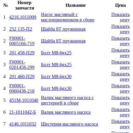
Номер
№
Название
Цена
запчасти
Насос масляный с
Показать
1
4216.1011009
маслоприемником в сборе
цену
Показать
2
252 135-П2
Шайба 8Т пружинная
цену
F00001-
Показать
2
Шайба 8Т пружинная
0005166-719
цену
Показать
3
201 458-П29
Болт М8-6gx25
цену
F00001-
Показать
3
Болт М8-6gx25
0201458-299
цену
Показать
4
201 460-П29
Болт М8-6gx30
цену
F00001-
Показать
4
Болт М8-6gx30
0060438-218
цену
Валик масляного насоса с
Показать
5
451М-1011040
шестерней в сборе
цену
Показать
6
21-1011042-Б
Валик масляного насоса
цену
Показать
7
4146.1011032
Шестерня масляного насоса
цену