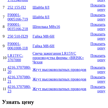
Показать
7
252 155-П2
Шайба 8Л
цену
F00001-
Показать
7
Шайба 8Л
0005166-719
цену
F00001-
Показать
8
Шпилька М8х16
0035166-218
цену
Показать
9
250 510-П29
Гайка М8-6H
цену
F00001-
Показать
9
Гайка М8-6H
0061008-118
цену
Свеча зажигания LR15YC
LR15YC-
Показать
10
производства фирмы «BRISK»
3707000
цену
Чехия
4216.3707080-
Показать
11
Жгут высоковольтных проводов
20
цену
4216.3707080-
Показать
11
Жгут высоковольтных проводов
21
цену
4216.3707080-
Показать
11
Жгут высоковольтных проводов
23
цену
Узнать цену