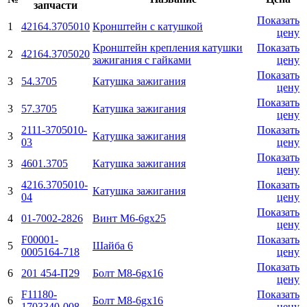
запчасти
Показать
1
42164.3705010
Кронштейн с катушкой
цену
Кронштейн крепления катушки
Показать
2
42164.3705020
зажигания с гайками
цену
Показать
3
54.3705
Катушка зажигания
цену
Показать
3
57.3705
Катушка зажигания
цену
2111-3705010-
Показать
3
Катушка зажигания
03
цену
Показать
3
4601.3705
Катушка зажигания
цену
4216.3705010-
Показать
3
Катушка зажигания
04
цену
Показать
4
01-7002-2826
Винт M6-6gx25
цену
F00001-
Показать
5
Шайба 6
0005164-718
цену
Показать
6
201 454-П29
Болт М8-6gx16
цену
F11180-
Показать
6
Болт М8-6gx16
1703340-008
цену