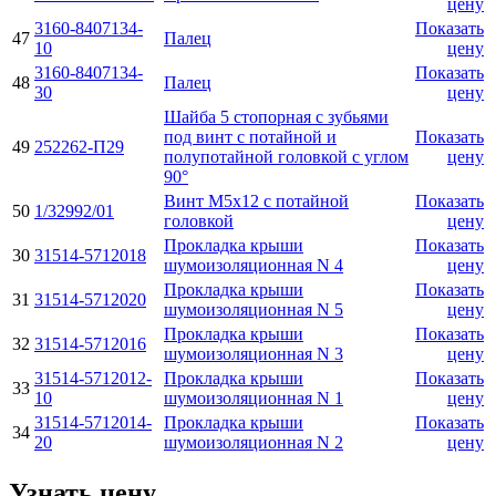
цену
3160-8407134-
Показать
47
Палец
10
цену
3160-8407134-
Показать
48
Палец
30
цену
Шайба 5 стопорная с зубьями
под винт с потайной и
Показать
49
252262-П29
полупотайной головкой с углом
цену
90°
Винт М5х12 с потайной
Показать
50
1/32992/01
головкой
цену
Прокладка крыши
Показать
30
31514-5712018
шумоизоляционная N 4
цену
Прокладка крыши
Показать
31
31514-5712020
шумоизоляционная N 5
цену
Прокладка крыши
Показать
32
31514-5712016
шумоизоляционная N 3
цену
31514-5712012-
Прокладка крыши
Показать
33
10
шумоизоляционная N 1
цену
31514-5712014-
Прокладка крыши
Показать
34
20
шумоизоляционная N 2
цену
Узнать цену