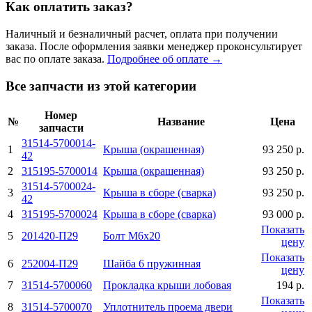
Как оплатить заказ?
Наличный и безналичный расчет, оплата при получении
заказа. После оформления заявки менеджер проконсультирует
вас по оплате заказа.
Подробнее об оплате →
Все запчасти из этой категории
Номер
№
Название
Цена
запчасти
31514-5700014-
1
Крыша (окрашенная)
93 250 р.
42
2
315195-5700014
Крыша (окрашенная)
93 250 р.
31514-5700024-
3
Крыша в сборе (сварка)
93 250 р.
42
4
315195-5700024
Крыша в сборе (сварка)
93 000 р.
Показать
5
201420-П29
Болт М6х20
цену
Показать
6
252004-П29
Шайба 6 пружинная
цену
7
31514-5700060
Прокладка крыши лобовая
194 р.
Показать
8
31514-5700070
Уплотнитель проема двери