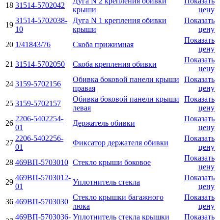
Дуга N 2 крепления обивки
Показать
18
31514-5702042
крыши
цену
31514-5702038-
Дуга N 1 крепления обивки
Показать
19
10
крыши
цену
Показать
20
1/41843/76
Скоба прижимная
цену
Показать
21
31514-5702050
Скоба крепления обивки
цену
Обивка боковой панели крыши
Показать
24
3159-5702156
правая
цену
Обивка боковой панели крыши
Показать
25
3159-5702157
левая
цену
2206-5402254-
Показать
26
Держатель обивки
01
цену
2206-5402256-
Показать
27
Фиксатор держателя обивки
01
цену
Показать
28
469ВП-5703010
Стекло крыши боковое
цену
469ВП-5703012-
Показать
29
Уплотнитель стекла
01
цену
Стекло крышки багажного
Показать
36
469ВП-5703030
люка
цену
469ВП-5703036-
Уплотнитель стекла крышки
Показать