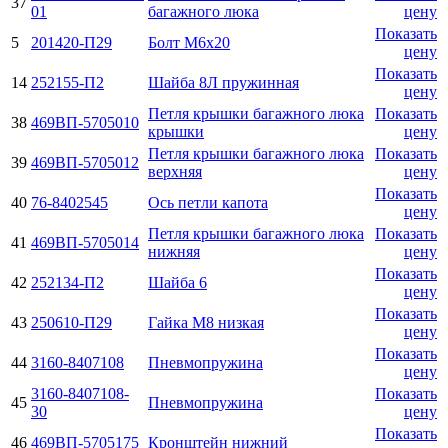
37
01
багажного люка
цену
Показать
5
201420-П29
Болт М6х20
цену
Показать
14
252155-П2
Шайба 8Л пружинная
цену
Петля крышки багажного люка
Показать
38
469ВП-5705010
крышки
цену
Петля крышки багажного люка
Показать
39
469ВП-5705012
верхняя
цену
Показать
40
76-8402545
Ось петли капота
цену
Петля крышки багажного люка
Показать
41
469ВП-5705014
нижняя
цену
Показать
42
252134-П2
Шайба 6
цену
Показать
43
250610-П29
Гайка М8 низкая
цену
Показать
44
3160-8407108
Пневмопружина
цену
3160-8407108-
Показать
45
Пневмопружина
30
цену
Показать
46
469ВП-5705175
Кронштейн нижний