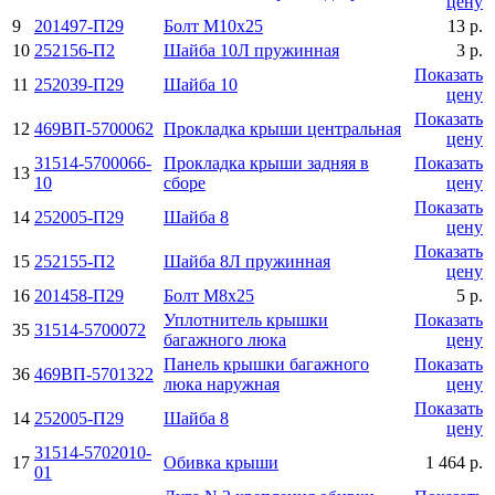
цену
9
201497-П29
Болт М10х25
13 р.
10
252156-П2
Шайба 10Л пружинная
3 р.
Показать
11
252039-П29
Шайба 10
цену
Показать
12
469ВП-5700062
Прокладка крыши центральная
цену
31514-5700066-
Прокладка крыши задняя в
Показать
13
10
сборе
цену
Показать
14
252005-П29
Шайба 8
цену
Показать
15
252155-П2
Шайба 8Л пружинная
цену
16
201458-П29
Болт М8х25
5 р.
Уплотнитель крышки
Показать
35
31514-5700072
багажного люка
цену
Панель крышки багажного
Показать
36
469ВП-5701322
люка наружная
цену
Показать
14
252005-П29
Шайба 8
цену
31514-5702010-
17
Обивка крыши
1 464 р.
01