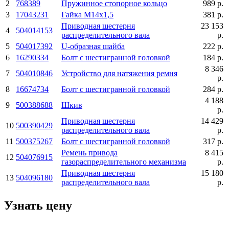
2
768389
Пружинное стопорное кольцо
989 р.
3
17043231
Гайка М14х1,5
381 р.
Приводная шестерня
23 153
4
504014153
распределительного вала
р.
5
504017392
U-образная шайба
222 р.
6
16290334
Болт с шестигранной головкой
184 р.
8 346
7
504010846
Устройство для натяжения ремня
р.
8
16674734
Болт с шестигранной головкой
284 р.
4 188
9
500388688
Шкив
р.
Приводная шестерня
14 429
10
500390429
распределительного вала
р.
11
500375267
Болт с шестигранной головкой
317 р.
Ремень привода
8 415
12
504076915
газораспределительного механизма
р.
Приводная шестерня
15 180
13
504096180
распределительного вала
р.
Узнать цену