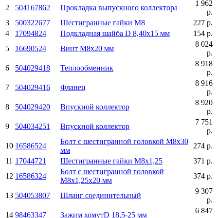
1 962
2
504167862
Прокладка выпускного коллектора
р.
3
500322677
Шестигранные гайки М8
227 р.
4
17094824
Подкладная шайба D 8,40х15 мм
154 р.
8 024
5
16690524
Винт М8х20 мм
р.
8 918
6
504029418
Теплообменник
р.
8 916
7
504029416
Фланец
р.
8 920
8
504029420
Впускной коллектор
р.
7 751
9
504034251
Впускной коллектор
р.
Болт с шестигранной головкой М8х30
10
16586524
274 р.
мм
11
17044721
Шестигранные гайки М8х1,25
371 р.
Болт с шестигранной головкой
12
16586324
374 р.
М8x1,25x20 мм
9 307
13
504053807
Шланг соединительный
р.
6 847
14
98463347
Зажим хомутD 18,5-25 мм