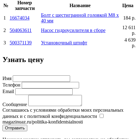
Номер
№
Название
Цена
запчасти
Болт с шестигранной головкой М8 х
1
16674034
184 р.
40 мм
12 611
2
504063611
Насос гидроусилителя в сборе
р.
4 639
3
500371139
Установочный штифт
р.
Узнать цену
Имя
Телефон
Email
Сообщение
Соглашаюсь с условиями обработки моих персональных
данных и с политикой конфиденциальности
magazinuaz.ru/politika-konfidentsialnosti
Отправить