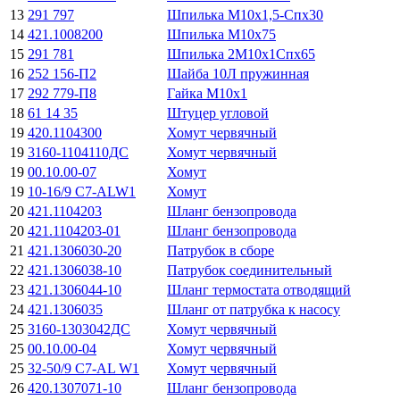
13
291 797
Шпилька М10х1,5-Спх30
14
421.1008200
Шпилька М10х75
15
291 781
Шпилька 2М10х1Спх65
16
252 156-П2
Шайба 10Л пружинная
17
292 779-П8
Гайка М10х1
18
61 14 35
Штуцер угловой
19
420.1104300
Хомут червячный
19
3160-1104110ДС
Хомут червячный
19
00.10.00-07
Хомут
19
10-16/9 C7-ALW1
Хомут
20
421.1104203
Шланг бензопровода
20
421.1104203-01
Шланг бензопровода
21
421.1306030-20
Патрубок в сборе
22
421.1306038-10
Патрубок соединительный
23
421.1306044-10
Шланг термостата отводящий
24
421.1306035
Шланг от патрубка к насосу
25
3160-1303042ДС
Хомут червячный
25
00.10.00-04
Хомут червячный
25
32-50/9 C7-AL W1
Хомут червячный
26
420.1307071-10
Шланг бензопровода