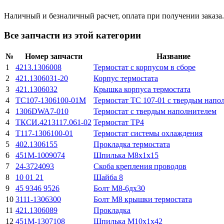
Наличный и безналичный расчет, оплата при получении заказа.
Все запчасти из этой категории
№
Номер запчасти
Название
1
4213.1306008
Термостат с корпусом в сборе
2
421.1306031-20
Корпус термостата
3
421.1306032
Крышка корпуса термостата
4
ТС107-1306100-01М
Термостат ТС 107-01 с твердым напо
4
1306DWA7-010
Термостат с твердым наполнителем
4
ТКСИ.4213117.061-02
Термостат ТР4
4
Т117-1306100-01
Термостат системы охлаждения
5
402.1306155
Прокладка термостата
6
451М-1009074
Шпилька М8х1х15
7
24-3724093
Скоба крепления проводов
8
10 01 21
Шайба 8
9
45 9346 9526
Болт М8-6дх30
10
3111-1306300
Болт М8 крышки термостата
11
421.1306089
Прокладка
12
451М-1307108
Шпилька М10х1х42