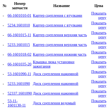
Номер
№
Название
Цена
запчасти
Показать
-
66-1601010-01
Картер сцепления с втулками
цену
Показать
-
5234.1601010
Картер сцепления с втулками
цену
Показать
-
66-1601015-11
Картер сцепления верхняя часть
цену
Показать
-
5233.1601015
Картер сцепления верхняя часть
цену
Показать
-
66-1601018-02
Картер сцепления нижняя часть
цену
Крышка люка установки
Показать
-
66-1601035-20
зажигания
цену
Показать
-
53-1601090-11
Диск сцепления нажимной
цену
Показать
-
5233.1601090
Диск сцепления нажимной
цену
Показать
-
52337.1601090
Диск сцепления нажимной
цену
53-11-
Показать
-
Диск сцепления ведомый
1601130-11
цену