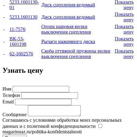
5233.1601130-
Показать
-
Диск сцепления ведомый
01
цену
Показать
-
5233.1601130
Диск сцепления ведомый
цену
Опора шаровая вилки
Показать
-
11-7576
выключения сцепления
цену
ВК-53-
Показать
-
Рычаги нажимного диска
1601198
цену
Скоба оттяжной пружины вилки
Показать
-
62-1602576
выключения сцепления
цену
Узнать цену
Имя
Телефон
Email
Сообщение
Соглашаюсь с условиями обработки моих персональных
данных и с политикой конфиденциальности
magazinuaz.ru/politika-konfidentsialnosti