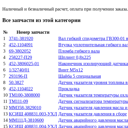
Наличный и безналичный расчет, оплата при получении заказа.
Все запчасти из этой категории
№
Номер запчасти
1
3741-381920
Вал гибкий спидометра ГВ300-01 в
2
452-1104091
Втулка уплотнительная гибкого ва
3
69-3802052
Пломба гибкого вала
4
258227-П29
Шплинт 0,8x225
5
452-3806025-01
Наконечник изолирующий датчика 
6
1/32740/01
Винт M5x12
7
293196-П
Шайба 5 специальная
8
50.3827
Датчик указателя уровня топлива в
9
452-1104022
Прокладка
10
TM100-3808000
Датчик указателя температуры охл
11
TM111-09
Датчик сигнализатора температур
12
MM358-3829010
Датчик указателя давления масла и
13
КСИШ 408831.003-УХЛ
Датчик указателя давления в сборе
14
ММ111Д-3810600
Датчик аварийного давления масла
15
КСИШ 408831.004-УХЛ
Датчик аварийного давления масла