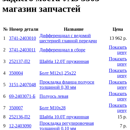
магазин запчастей
№
Номер детали
Название
Цена
Дифференциал с ведомой
1
3741-2403010
13 962 р.
шестерней главной передачи
Показать
2
3741-2403011
Дифференциал в сборе
цену
Показать
3
252137-П2
Шайба 12.0Т пружинная
цену
Показать
4
350004
Болт М12х1,25х22
цену
Прокладка фланца полуоси
Показать
5
3151-2407048
толщиной 0,30 мм
цену
Показать
6
69-2403071-Б
Полуось левая
цену
Показать
7
350007
Болт М10х28
цену
8
252136-П2
Шайба 10.0Т пружинная
15 р.
Прокладка регулировочная
9
12-2403090
7 р.
толщиной 0,10 мм