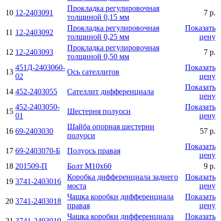
Прокладка регулировочная
10
12-2403091
7 р.
толщиной 0,15 мм
Прокладка регулировочная
Показать
11
12-2403092
толщиной 0,25 мм
цену
Прокладка регулировочная
12
12-2403093
7 р.
толщиной 0,50 мм
451Д-2403060-
Показать
13
Ось сателлитов
02
цену
Показать
14
452-2403055
Сателлит дифференциала
цену
452-2403050-
Показать
15
Шестерня полуоси
01
цену
Шайба опорная шестерни
16
69-2403030
57 р.
полуоси
Показать
17
69-2403070-Б
Полуось правая
цену
18
201509-П
Болт М10х60
9 р.
Коробка дифференциала заднего
Показать
19
3741-2403016
моста
цену
Чашка коробки дифференциала
Показать
20
3741-2403018
правая
цену
Чашка коробки дифференциала
Показать
21
3741-2403019