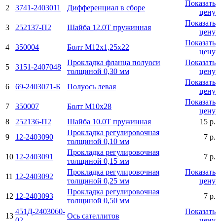
Показать
2
3741-2403011
Дифференциал в сборе
цену
Показать
3
252137-П2
Шайба 12.0Т пружинная
цену
Показать
4
350004
Болт М12х1,25х22
цену
Прокладка фланца полуоси
Показать
5
3151-2407048
толщиной 0,30 мм
цену
Показать
6
69-2403071-Б
Полуось левая
цену
Показать
7
350007
Болт М10х28
цену
8
252136-П2
Шайба 10.0Т пружинная
15 р.
Прокладка регулировочная
9
12-2403090
7 р.
толщиной 0,10 мм
Прокладка регулировочная
10
12-2403091
7 р.
толщиной 0,15 мм
Прокладка регулировочная
Показать
11
12-2403092
толщиной 0,25 мм
цену
Прокладка регулировочная
12
12-2403093
7 р.
толщиной 0,50 мм
451Д-2403060-
Показать
13
Ось сателлитов
02
цену