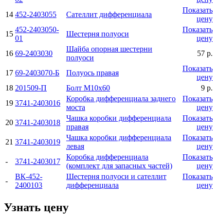
Показать
14
452-2403055
Сателлит дифференциала
цену
452-2403050-
Показать
15
Шестерня полуоси
01
цену
Шайба опорная шестерни
16
69-2403030
57 р.
полуоси
Показать
17
69-2403070-Б
Полуось правая
цену
18
201509-П
Болт М10х60
9 р.
Коробка дифференциала заднего
Показать
19
3741-2403016
моста
цену
Чашка коробки дифференциала
Показать
20
3741-2403018
правая
цену
Чашка коробки дифференциала
Показать
21
3741-2403019
левая
цену
Коробка дифференциала
Показать
-
3741-2403017
(комплект для запасных частей)
цену
ВК-452-
Шестерня полуоси и сателлит
Показать
-
2400103
дифференциала
цену
Узнать цену