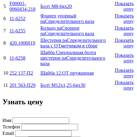
F00001-
Показать
5
Болт М8-6gx20
0060434-218
цену
Фланец упорный
Показать
6
11-6252
раCnределительного вала
цену
Кольцо раCnорное
Показать
7
11-6255
раCnределительного вала
цену
Шестерня раCnределительного
Показать
8
420.1006019
вала с ОТметчиком в сборе
цену
Шайба Cnециальная болта
Показать
9
11-6258
шестерни раCnределительного
цену
вала
Показать
10
252 137-П2
Шайба 12.ОТ пружинная
цену
Показать
11
201 563-П29
Болт М12х1,25-6gx30
цену
Узнать цену
Имя
Телефон
Email