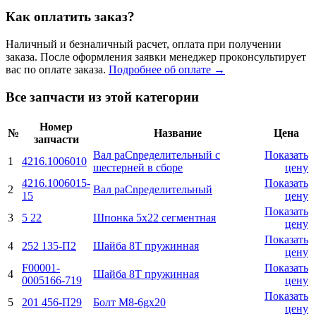
Как оплатить заказ?
Наличный и безналичный расчет, оплата при получении
заказа. После оформления заявки менеджер проконсультирует
вас по оплате заказа.
Подробнее об оплате →
Все запчасти из этой категории
Номер
№
Название
Цена
запчасти
Вал раCnределительный с
Показать
1
4216.1006010
шестерней в сборе
цену
4216.1006015-
Показать
2
Вал раCnределительный
15
цену
Показать
3
5 22
Шпонка 5х22 сегментная
цену
Показать
4
252 135-П2
Шайба 8Т пружинная
цену
F00001-
Показать
4
Шайба 8Т пружинная
0005166-719
цену
Показать
5
201 456-П29
Болт М8-6gx20
цену