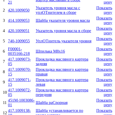
21
цену
Указатель уровня масла с
Показать
2
420.1009050
уплОТнителем в сборе
цену
Показать
3
414.1009053
Шайба указателя уровня масла
цену
Показать
4
420.1009051
Указатель уровня масла в сборе
цену
Показать
5
740-1009055
УплОТнитель указателя уровня
цену
F00001-
Показать
6
Шпилька М8х16
0035166-218
цену
417.1009073-
Прокладка масляного картера
Показать
7
05
задняя
цену
417.1009070-
Прокладка масляного картера
Показать
8
15
правая
цену
417.1009071-
Прокладка масляного картера
Показать
9
15
левая
цену
417.1009072-
Прокладка масляного картера
Показать
10
05
передняя
цену
451М-1003086-
Показать
11
Шайба раCnорная
01
цену
417.1009138-
Шайба устанавливается по
Показать
12