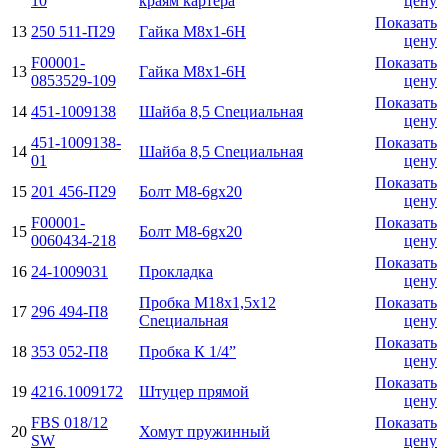
10
краям картера
цену
Показать
13
250 511-П29
Гайка М8х1-6H
цену
F00001-
Показать
13
Гайка М8х1-6H
0853529-109
цену
Показать
14
451-1009138
Шайба 8,5 Cnециальная
цену
451-1009138-
Показать
14
Шайба 8,5 Cnециальная
01
цену
Показать
15
201 456-П29
Болт M8-6gx20
цену
F00001-
Показать
15
Болт M8-6gx20
0060434-218
цену
Показать
16
24-1009031
Прокладка
цену
Пробка М18х1,5х12
Показать
17
296 494-П8
Cnециальная
цену
Показать
18
353 052-П8
Пробка К 1/4”
цену
Показать
19
4216.1009172
Штуцер прямой
цену
FBS 018/12
Показать
20
Хомут пружинный
SW
цену