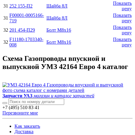
Показать
31
252 155-П2
Шайба 8Л
цену
F00001-0005166-
Показать
31
Шайба 8Л
719
цену
Показать
32
201 454-П29
Болт М8х16
цену
F11180-1703340-
Показать
32
Болт М8х16
008
цену
Схема Газопроводы впускной и
выпускной УМЗ 42164 Евро 4 каталог
Запчасти УАЗ
магазин и каталог запчастей
+7 (495) 510 83 41
Перезвоните мне
Как заказать
Доставка