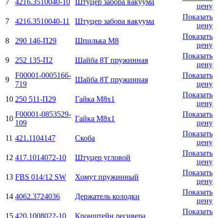
7
4216.3510040-10
Штуцер забора вакуума
цену
Показать
7
4216.3510040-11
Штуцер забора вакуума
цену
Показать
8
290 146-П29
Шпилька M8
цену
Показать
9
252 135-П2
Шайба 8Т пружинная
цену
F00001-0005166-
Показать
9
Шайба 8Т пружинная
719
цену
Показать
10
250 511-П29
Гайка М8х1
цену
F00001-0853529-
Показать
10
Гайка М8х1
109
цену
Показать
11
421.1104147
Скоба
цену
Показать
12
417.1014072-10
Штуцер угловой
цену
Показать
13
FBS 014/12 SW
Хомут пружинный
цену
Показать
14
4062.3724036
Держатель колодки
цену
Показать
15
420.1008022-10
Кронштейн ресивера