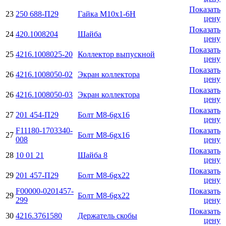
Показать
23
250 688-П29
Гайка М10х1-6H
цену
Показать
24
420.1008204
Шайба
цену
Показать
25
4216.1008025-20
Коллектор выпускной
цену
Показать
26
4216.1008050-02
Экран коллектора
цену
Показать
26
4216.1008050-03
Экран коллектора
цену
Показать
27
201 454-П29
Болт М8-6gx16
цену
F11180-1703340-
Показать
27
Болт М8-6gx16
008
цену
Показать
28
10 01 21
Шайба 8
цену
Показать
29
201 457-П29
Болт M8-6gx22
цену
F00000-0201457-
Показать
29
Болт M8-6gx22
299
цену
Показать
30
4216.3761580
Держатель скобы
цену