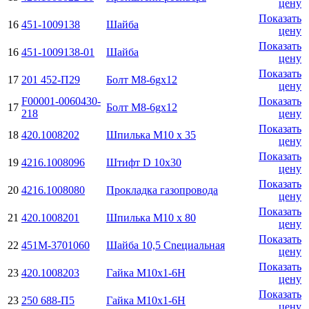
цену
Показать
16
451-1009138
Шайба
цену
Показать
16
451-1009138-01
Шайба
цену
Показать
17
201 452-П29
Болт М8-6gx12
цену
F00001-0060430-
Показать
17
Болт М8-6gx12
218
цену
Показать
18
420.1008202
Шпилька М10 х 35
цену
Показать
19
4216.1008096
Штифт D 10х30
цену
Показать
20
4216.1008080
Прокладка газопровода
цену
Показать
21
420.1008201
Шпилька М10 х 80
цену
Показать
22
451М-3701060
Шайба 10,5 Cnециальная
цену
Показать
23
420.1008203
Гайка М10х1-6H
цену
Показать
23
250 688-П5
Гайка М10х1-6H
цену