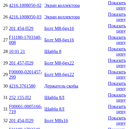
Показать
26
4216.1008050-02
Экран коллектора
цену
Показать
26
4216.1008050-03
Экран коллектора
цену
Показать
27
201 454-П29
Болт М8-6gx16
цену
F11180-1703340-
Показать
27
Болт М8-6gx16
008
цену
Показать
28
10 01 21
Шайба 8
цену
Показать
29
201 457-П29
Болт M8-6gx22
цену
F00000-0201457-
Показать
29
Болт M8-6gx22
299
цену
Показать
30
4216.3761580
Держатель скобы
цену
Показать
31
252 155-П2
Шайба 8Л
цену
F00001-0005166-
Показать
31
Шайба 8Л
719
цену
Показать
32
201 454-П29
Болт М8х16
цену