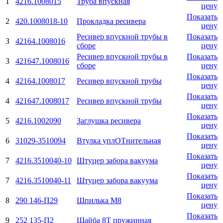
1
4216.1008015
Труба впускная
цену
Показать
2
420.1008018-10
Прокладка ресивера
цену
Ресивер впускной трубы в
Показать
3
42164.1008016
сборе
цену
Ресивер впускной трубы в
Показать
3
421647.1008016
сборе
цену
Показать
4
42164.1008017
Ресивер впускной трубы
цену
Показать
4
421647.1008017
Ресивер впускной трубы
цену
Показать
5
4216.1002090
Заглушка ресивера
цену
Показать
6
31029-3510094
Втулка уплОТнительная
цену
Показать
7
4216.3510040-10
Штуцер забора вакуума
цену
Показать
7
4216.3510040-11
Штуцер забора вакуума
цену
Показать
8
290 146-П29
Шпилька M8
цену
Показать
9
252 135-П2
Шайба 8Т пружинная