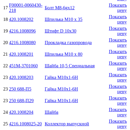
F00001-0060430-
Показать
17
Болт М8-6gx12
218
цену
Показать
18
420.1008202
Шпилька М10 х 35
цену
Показать
19
4216.1008096
Штифт D 10х30
цену
Показать
20
4216.1008080
Прокладка газопровода
цену
Показать
21
420.1008201
Шпилька М10 х 80
цену
Показать
22
451М-3701060
Шайба 10,5 Cnециальная
цену
Показать
23
420.1008203
Гайка М10х1-6H
цену
Показать
23
250 688-П5
Гайка М10х1-6H
цену
Показать
23
250 688-П29
Гайка М10х1-6H
цену
Показать
24
420.1008204
Шайба
цену
Показать
25
4216.1008025-20
Коллектор выпускной
цену