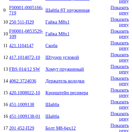
цену
F00001-0005166-
Показать
9
Шайба 8Т пружинная
719
цену
Показать
10
250 511-П29
Гайка М8х1
цену
F00001-0853529-
Показать
10
Гайка М8х1
109
цену
Показать
11
421.1104147
Скоба
цену
Показать
12
417.1014072-10
Штуцер угловой
цену
Показать
13
FBS 014/12 SW
Хомут пружинный
цену
Показать
14
4062.3724036
Держатель колодки
цену
Показать
15
420.1008022-10
Кронштейн ресивера
цену
Показать
16
451-1009138
Шайба
цену
Показать
16
451-1009138-01
Шайба
цену
Показать
17
201 452-П29
Болт М8-6gx12
цену