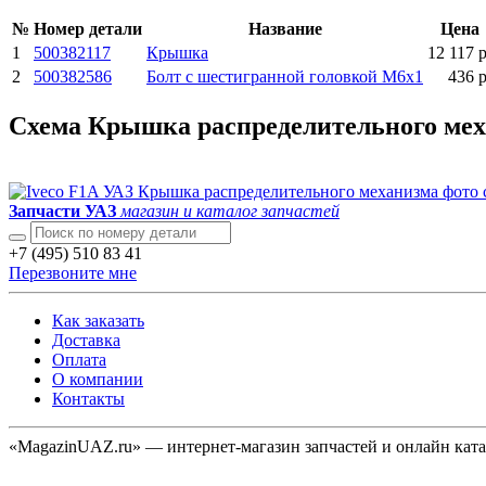
№
Номер детали
Название
Цена
1
500382117
Крышка
12 117 р
2
500382586
Болт с шестигранной головкой М6х1
436 р
Схема Крышка распределительного меха
Запчасти УАЗ
магазин и каталог запчастей
+7 (495) 510 83 41
Перезвоните мне
Как заказать
Доставка
Оплата
О компании
Контакты
«MagazinUAZ.ru» — интернет-магазин запчастей и онлайн кат