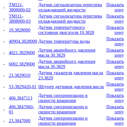
ТМ111-
Датчик сигнализатора перегрева
Показать
-
3808000-02
охлаждающей жидкости
цену
ТМ111-
Датчик сигнализатора перегрева
Показать
-
3808000-03
охлаждающей жидкости
цену
Датчик температурного
Показать
-
19.3828000
состояния двигателя 19.3828
цену
Показать
-
40904.3828000
Датчик температуры воды
цену
Датчик аварийного давления
Показать
-
4021.3829000
масла 30.3829
цену
Датчик аварийного давления
Показать
-
6002.3829000
масла 30.3829
цену
Датчик указателя давления масла
Показать
-
23.3829010
23.3829
цену
Показать
-
53-3829420-01
Штуцер датчиков давления масла
цену
Датчик синхронизации и
Показать
-
406.3847113
скорости вращения
цену
406.3847060-
Датчик синхронизации и
Показать
-
01
скорости вращения
цену
Датчик синхронизации и
Показать
-
23.3847000
скорости вращения
цену