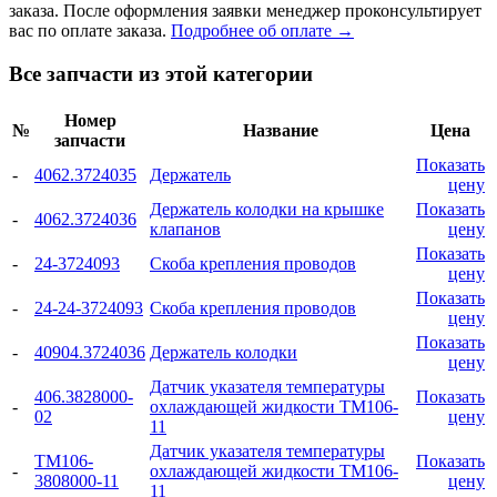
заказа. После оформления заявки менеджер проконсультирует
вас по оплате заказа.
Подробнее об оплате →
Все запчасти из этой категории
Номер
№
Название
Цена
запчасти
Показать
-
4062.3724035
Держатель
цену
Держатель колодки на крышке
Показать
-
4062.3724036
клапанов
цену
Показать
-
24-3724093
Скоба крепления проводов
цену
Показать
-
24-24-3724093
Скоба крепления проводов
цену
Показать
-
40904.3724036
Держатель колодки
цену
Датчик указателя температуры
406.3828000-
Показать
-
охлаждающей жидкости ТМ106-
02
цену
11
Датчик указателя температуры
ТМ106-
Показать
-
охлаждающей жидкости ТМ106-
3808000-11
цену
11