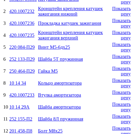
цену
Кронштейн крепления катушек
Показать
2
420.1007232
зажигания нижний
цену
Показать
3
420.1007236
Прокладка катушек зажигания
цену
Кронштейн крепления катушек
Показать
4
420.1007235
зажигания верхний
цену
Показать
5
220 084-П29
Винт М5-6дх25
цену
Показать
6
252 133-П29
Шайба 5Т пружинная
цену
Показать
7
250 464-П29
Гайка М5
цену
Показать
8
10 14 34
Кольцо амортизатора
цену
Показать
9
420.1007233
Втулка амортизатора
цену
Показать
10
10 14 29А
Шайба амортизатора
цену
Показать
11
252 155-П2
Шайба 8Л пружинная
цену
Показать
12
201 458-П8
Болт М8х25
цену