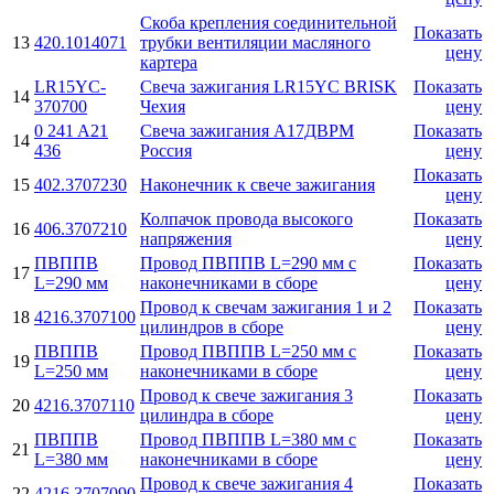
Скоба крепления соединительной
Показать
13
420.1014071
трубки вентиляции масляного
цену
картера
LR15YC-
Свеча зажигания LR15YC BRISK
Показать
14
370700
Чехия
цену
0 241 A21
Свеча зажигания А17ДВРМ
Показать
14
436
Россия
цену
Показать
15
402.3707230
Наконечник к свече зажигания
цену
Колпачок провода высокого
Показать
16
406.3707210
напряжения
цену
ПВППВ
Провод ПВППВ L=290 мм с
Показать
17
L=290 мм
наконечниками в сборе
цену
Провод к свечам зажигания 1 и 2
Показать
18
4216.3707100
цилиндров в сборе
цену
ПВППВ
Провод ПВППВ L=250 мм с
Показать
19
L=250 мм
наконечниками в сборе
цену
Провод к свече зажигания 3
Показать
20
4216.3707110
цилиндра в сборе
цену
ПВППВ
Провод ПВППВ L=380 мм с
Показать
21
L=380 мм
наконечниками в сборе
цену
Провод к свече зажигания 4
Показать
22
4216.3707090