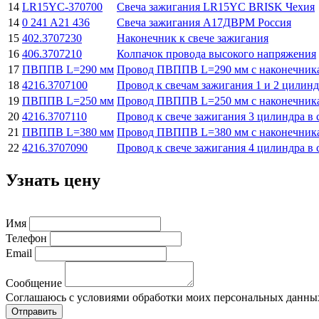
14
LR15YC-370700
Свеча зажигания LR15YC BRISK Чехия
14
0 241 A21 436
Свеча зажигания А17ДВРМ Россия
15
402.3707230
Наконечник к свече зажигания
16
406.3707210
Колпачок провода высокого напряжения
17
ПВППВ L=290 мм
Провод ПВППВ L=290 мм с наконечника
18
4216.3707100
Провод к свечам зажигания 1 и 2 цилинд
19
ПВППВ L=250 мм
Провод ПВППВ L=250 мм с наконечника
20
4216.3707110
Провод к свече зажигания 3 цилиндра в 
21
ПВППВ L=380 мм
Провод ПВППВ L=380 мм с наконечника
22
4216.3707090
Провод к свече зажигания 4 цилиндра в 
Узнать цену
Имя
Телефон
Email
Сообщение
Соглашаюсь с условиями обработки моих персональных данны
Отправить