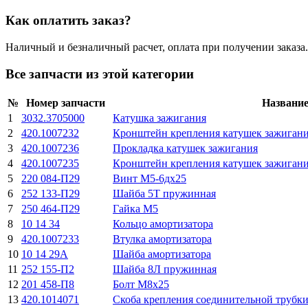
Как оплатить заказ?
Наличный и безналичный расчет, оплата при получении заказа.
Все запчасти из этой категории
№
Номер запчасти
Названи
1
3032.3705000
Катушка зажигания
2
420.1007232
Кронштейн крепления катушек зажиган
3
420.1007236
Прокладка катушек зажигания
4
420.1007235
Кронштейн крепления катушек зажигани
5
220 084-П29
Винт М5-6дх25
6
252 133-П29
Шайба 5Т пружинная
7
250 464-П29
Гайка М5
8
10 14 34
Кольцо амортизатора
9
420.1007233
Втулка амортизатора
10
10 14 29А
Шайба амортизатора
11
252 155-П2
Шайба 8Л пружинная
12
201 458-П8
Болт М8х25
13
420.1014071
Скоба крепления соединительной трубки