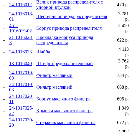
Валик привода распределителя с
-
24-1016012
470 р.
упорной втулкой
24-1016018-
3 781
-
Шестерня привода распределителя
01
р.
451-
2 450
-
Корпус привода распределителя
1016019-02
р.
21-1016023-
Прокладка корпуса привода
-
622 р.
Б
распределителя
4 113
-
24-1016073
Шайба
р.
3 762
-
13-1016040
Штифт предохранительный
р.
24-1017010-
-
Фильтр масляный
734 р.
08
24-1017010-
-
Фильтр масляный
668 р.
03
24-1017020-
-
Корпус масляного фильтра
605 р.
11
24-1017025-
1 049
-
Крышка масляного фильтра
22
р.
24-1017030-
-
Стержень масляного фильтра
672 р.
20
4 092