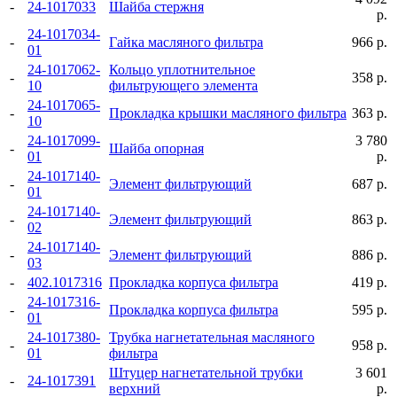
-
24-1017033
Шайба стержня
р.
24-1017034-
-
Гайка масляного фильтра
966 р.
01
24-1017062-
Кольцо уплотнительное
-
358 р.
10
фильтрующего элемента
24-1017065-
-
Прокладка крышки масляного фильтра
363 р.
10
24-1017099-
3 780
-
Шайба опорная
01
р.
24-1017140-
-
Элемент фильтрующий
687 р.
01
24-1017140-
-
Элемент фильтрующий
863 р.
02
24-1017140-
-
Элемент фильтрующий
886 р.
03
-
402.1017316
Прокладка корпуса фильтра
419 р.
24-1017316-
-
Прокладка корпуса фильтра
595 р.
01
24-1017380-
Трубка нагнетательная масляного
-
958 р.
01
фильтра
Штуцер нагнетательной трубки
3 601
-
24-1017391
верхний
р.