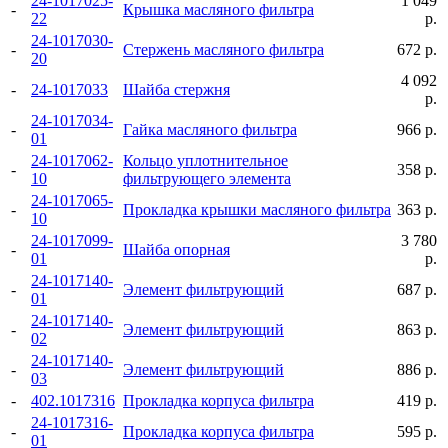
24-1017025-
1 049
-
Крышка масляного фильтра
22
р.
24-1017030-
-
Стержень масляного фильтра
672 р.
20
4 092
-
24-1017033
Шайба стержня
р.
24-1017034-
-
Гайка масляного фильтра
966 р.
01
24-1017062-
Кольцо уплотнительное
-
358 р.
10
фильтрующего элемента
24-1017065-
-
Прокладка крышки масляного фильтра
363 р.
10
24-1017099-
3 780
-
Шайба опорная
01
р.
24-1017140-
-
Элемент фильтрующий
687 р.
01
24-1017140-
-
Элемент фильтрующий
863 р.
02
24-1017140-
-
Элемент фильтрующий
886 р.
03
-
402.1017316
Прокладка корпуса фильтра
419 р.
24-1017316-
-
Прокладка корпуса фильтра
595 р.
01