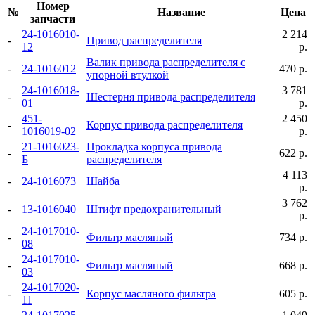
Номер
№
Название
Цена
запчасти
24-1016010-
2 214
-
Привод распределителя
12
р.
Валик привода распределителя с
-
24-1016012
470 р.
упорной втулкой
24-1016018-
3 781
-
Шестерня привода распределителя
01
р.
451-
2 450
-
Корпус привода распределителя
1016019-02
р.
21-1016023-
Прокладка корпуса привода
-
622 р.
Б
распределителя
4 113
-
24-1016073
Шайба
р.
3 762
-
13-1016040
Штифт предохранительный
р.
24-1017010-
-
Фильтр масляный
734 р.
08
24-1017010-
-
Фильтр масляный
668 р.
03
24-1017020-
-
Корпус масляного фильтра
605 р.
11