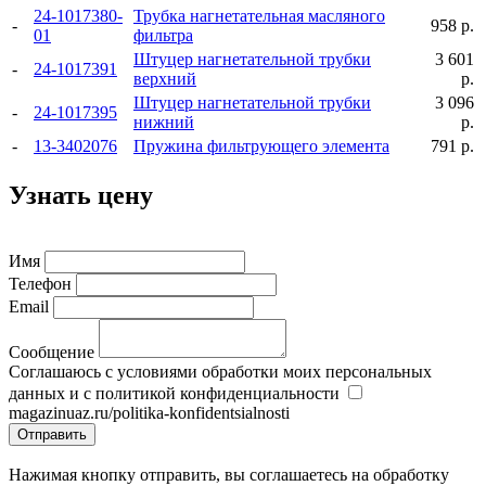
24-1017380-
Трубка нагнетательная масляного
-
958 р.
01
фильтра
Штуцер нагнетательной трубки
3 601
-
24-1017391
верхний
р.
Штуцер нагнетательной трубки
3 096
-
24-1017395
нижний
р.
-
13-3402076
Пружина фильтрующего элемента
791 р.
Узнать цену
Имя
Телефон
Email
Сообщение
Соглашаюсь с условиями обработки моих персональных
данных и с политикой конфиденциальности
magazinuaz.ru/politika-konfidentsialnosti
Отправить
Нажимая кнопку отправить, вы соглашаетесь на обработку