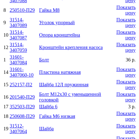
3407088
цену
Показать
8
250510-П29
Гайка М8
цену
31514-
Показать
9
Уголок упорный
3407089
цену
31514-
Показать
10
Опора кронштейна
3407087
цену
31514-
Показать
12
Кронштейн крепления насоса
3407059
цену
31601-
1
Болт
36 р.
3407084
31601-
Показать
14
Пластина натяжная
3407060-10
цену
Показать
15
252157-П2
Шайба 12Л пружинная
цену
Болт М12х30 с уменьшенной
Показать
16
201540-П29
головкой
цену
17
352503-П29
Шайба 6
3 р.
Показать
18
250608-П29
Гайка М6 низкая
цену
31512-
Показать
19
Шайба
3407064
цену
Показать