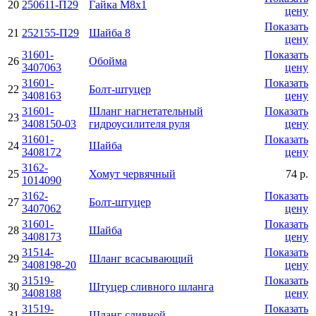
20
250611-П29
Гайка М8х1
цену
Показать
21
252155-П29
Шайба 8
цену
31601-
Показать
26
Обойма
3407063
цену
31601-
Показать
22
Болт-штуцер
3408163
цену
31601-
Шланг нагнетательный
Показать
23
3408150-03
гидроусилителя руля
цену
31601-
Показать
24
Шайба
3408172
цену
3162-
25
Хомут червячный
74 р.
1014090
3162-
Показать
27
Болт-штуцер
3407062
цену
31601-
Показать
28
Шайба
3408173
цену
31514-
Показать
29
Шланг всасывающий
3408198-20
цену
31519-
Показать
30
Штуцер сливного шланга
3408188
цену
31519-
Показать
31
Шланг сливной