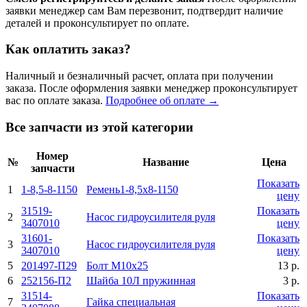
заявки менеджер сам Вам перезвонит, подтвердит наличие
деталей и проконсультирует по оплате.
Как оплатить заказ?
Наличный и безналичный расчет, оплата при получении
заказа. После оформления заявки менеджер проконсультирует
вас по оплате заказа.
Подробнее об оплате →
Все запчасти из этой категории
Номер
№
Название
Цена
запчасти
Показать
1
1-8,5-8-1150
Ремень1-8,5х8-1150
цену
31519-
Показать
2
Насос гидроусилителя руля
3407010
цену
31601-
Показать
3
Насос гидроусилителя руля
3407010
цену
5
201497-П29
Болт М10х25
13 р.
6
252156-П2
Шайба 10Л пружинная
3 р.
31514-
Показать
7
Гайка специальная