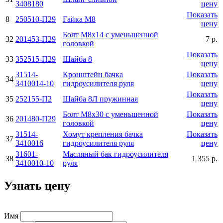
3408180
цену
Показать
8
250510-П29
Гайка М8
цену
Болт М8х14 с уменьшенной
32
201453-П29
7 р.
головкой
Показать
33
352515-П29
Шайба 8
цену
31514-
Кронштейн бачка
Показать
34
3410014-10
гидроусилителя руля
цену
Показать
35
252155-П2
Шайба 8Л пружинная
цену
Болт М8х30 с уменьшенной
Показать
36
201480-П29
головкой
цену
31514-
Хомут крепления бачка
Показать
37
3410016
гидроусилителя руля
цену
31601-
Масляный бак гидроусилителя
38
1 355 р.
3410010-10
руля
Узнать цену
Имя