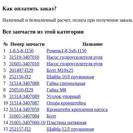
Как оплатить заказ?
Наличный и безналичный расчет, оплата при получении заказа.
Все запчасти из этой категории
№
Номер запчасти
Название
1
1-8,5-8-1150
Ремень1-8,5х8-1150
2
31519-3407010
Насос гидроусилителя руля
3
31601-3407010
Насос гидроусилителя руля
5
201497-П29
Болт М10х25
6
252156-П2
Шайба 10Л пружинная
7
31514-3407088
Гайка специальная
8
250510-П29
Гайка М8
9
31514-3407089
Уголок упорный
10
31514-3407087
Опора кронштейна
12
31514-3407059
Кронштейн крепления насоса
1
31601-3407084
Болт
14
31601-3407060-10
Пластина натяжная
15
252157-П2
Шайба 12Л пружинная