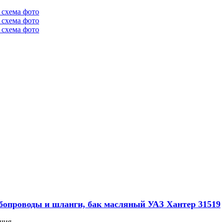
убопроводы и шланги, бак масляный УАЗ Хантер 31519
чия.