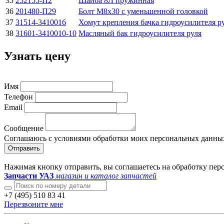
35
252155-П2
Шайба 8Л пружинная
36
201480-П29
Болт М8х30 с уменьшенной головкой
37
31514-3410016
Хомут крепления бачка гидроусилителя р
38
31601-3410010-10
Масляный бак гидроусилителя руля
Узнать цену
Имя
Телефон
Email
Сообщение
Соглашаюсь с условиями обработки моих персональных данны
Отправить
Нажимая кнопку отправить, вы соглашаетесь на обработку пе
Запчасти УАЗ
магазин и каталог запчастей
+7 (495) 510 83 41
Перезвоните мне