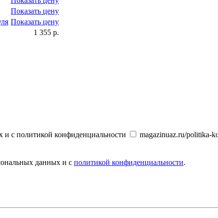
Показать цену
Показать цену
уля
Показать цену
1 355 р.
х и с политикой конфиденциальности
magazinuaz.ru/politika-ko
рсональных данных и с
политикой конфиденциальности
.