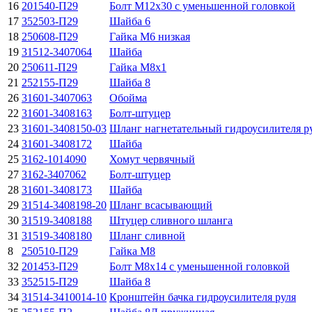
16
201540-П29
Болт М12х30 с уменьшенной головкой
17
352503-П29
Шайба 6
18
250608-П29
Гайка М6 низкая
19
31512-3407064
Шайба
20
250611-П29
Гайка М8х1
21
252155-П29
Шайба 8
26
31601-3407063
Обойма
22
31601-3408163
Болт-штуцер
23
31601-3408150-03
Шланг нагнетательный гидроусилителя р
24
31601-3408172
Шайба
25
3162-1014090
Хомут червячный
27
3162-3407062
Болт-штуцер
28
31601-3408173
Шайба
29
31514-3408198-20
Шланг всасывающий
30
31519-3408188
Штуцер сливного шланга
31
31519-3408180
Шланг сливной
8
250510-П29
Гайка М8
32
201453-П29
Болт М8х14 с уменьшенной головкой
33
352515-П29
Шайба 8
34
31514-3410014-10
Кронштейн бачка гидроусилителя руля