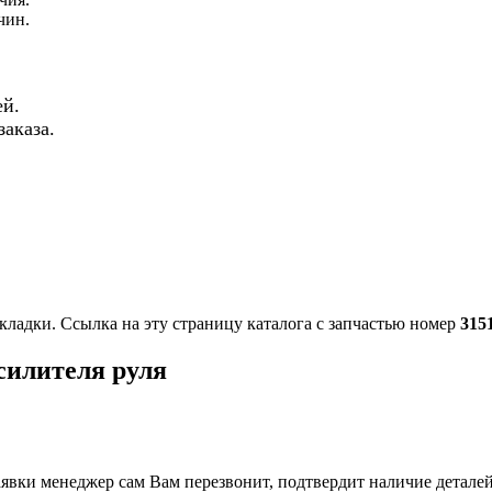
чин.
й.
аказа.
кладки. Ссылка на эту страницу каталога с запчастью номер
315
силителя руля
вки менеджер сам Вам перезвонит, подтвердит наличие деталей