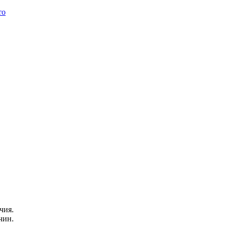
чия.
чин.