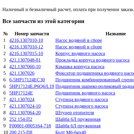
Наличный и безналичный расчет, оплата при получении заказа.
Все запчасти из этой категории
№
Номер запчасти
Название
1
4216.1307010-10
Насос водяной в сборе
1
4216.1307010-12
Насос водяной в сборе
2
4216.1307015-10
Корпус водяного насоса
3
421.1307048-01
Прокладка корпуса водяного насоса
4
421.1307060-10
Крышка корпуса насоса
5
421.1307026
Фиксатор подшипника водяного насо
6
6-5НР17124ЕС30
Подшипник комбинированный специ
6
5HP17124E.P6Q6/L19
Подшипник шарико-роликовый ради
6
5НР17124Е
Подшипник водяного насоса
7
421.1307024
Ступица водяного насоса
7
421.1307024-10
Ступица водяного насоса
8
421.1307064-20
Штуцер отопителя
9
252 154-П2
Шайба 6Л пружинная
9
F00001-0005164-718
Шайба 6Л пружинная
10
200 215-П8
Болт M6-6gx40