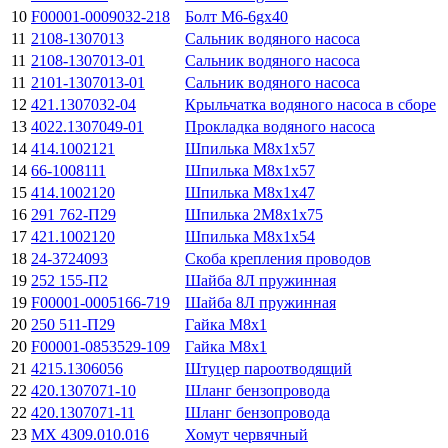
10
F00001-0009032-218
Болт M6-6gx40
11
2108-1307013
Сальник водяного насоса
11
2108-1307013-01
Сальник водяного насоса
11
2101-1307013-01
Сальник водяного насоса
12
421.1307032-04
Крыльчатка водяного насоса в сборе
13
4022.1307049-01
Прокладка водяного насоса
14
414.1002121
Шпилька М8х1х57
14
66-1008111
Шпилька М8х1х57
15
414.1002120
Шпилька М8х1х47
16
291 762-П29
Шпилька 2М8х1х75
17
421.1002120
Шпилька М8х1х54
18
24-3724093
Скоба крепления проводов
19
252 155-П2
Шайба 8Л пружинная
19
F00001-0005166-719
Шайба 8Л пружинная
20
250 511-П29
Гайка М8х1
20
F00001-0853529-109
Гайка М8х1
21
4215.1306056
Штуцер пароотводящий
22
420.1307071-10
Шланг бензопровода
22
420.1307071-11
Шланг бензопровода
23
МХ 4309.010.016
Хомут червячный