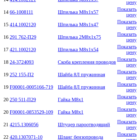
цену
Показать
14
66-1008111
Шпилька М8х1х57
цену
Показать
15
414.1002120
Шпилька М8х1х47
цену
Показать
16
291 762-П29
Шпилька 2М8х1х75
цену
Показать
17
421.1002120
Шпилька М8х1х54
цену
Показать
18
24-3724093
Скоба крепления проводов
цену
Показать
19
252 155-П2
Шайба 8Л пружинная
цену
Показать
19
F00001-0005166-719
Шайба 8Л пружинная
цену
Показать
20
250 511-П29
Гайка М8х1
цену
Показать
20
F00001-0853529-109
Гайка М8х1
цену
Показать
21
4215.1306056
Штуцер пароотводящий
цену
Показать
22
420.1307071-10
Шланг бензопровода
цену