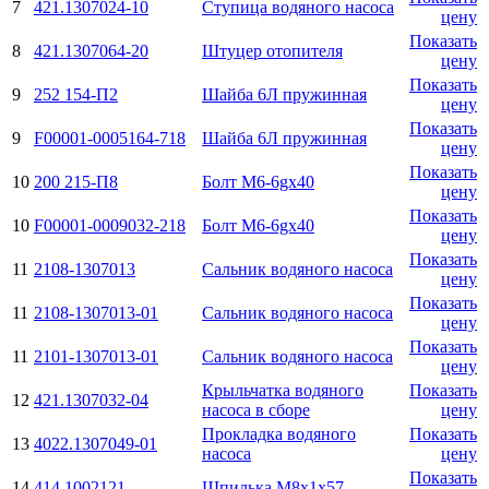
7
421.1307024-10
Ступица водяного насоса
цену
Показать
8
421.1307064-20
Штуцер отопителя
цену
Показать
9
252 154-П2
Шайба 6Л пружинная
цену
Показать
9
F00001-0005164-718
Шайба 6Л пружинная
цену
Показать
10
200 215-П8
Болт M6-6gx40
цену
Показать
10
F00001-0009032-218
Болт M6-6gx40
цену
Показать
11
2108-1307013
Сальник водяного насоса
цену
Показать
11
2108-1307013-01
Сальник водяного насоса
цену
Показать
11
2101-1307013-01
Сальник водяного насоса
цену
Крыльчатка водяного
Показать
12
421.1307032-04
насоса в сборе
цену
Прокладка водяного
Показать
13
4022.1307049-01
насоса
цену
Показать
14
414.1002121
Шпилька М8х1х57