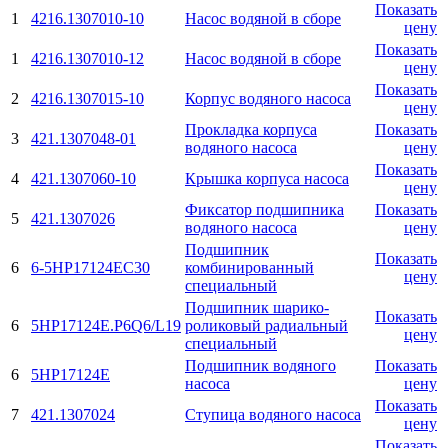
Показать
1
4216.1307010-10
Насос водяной в сборе
цену
Показать
1
4216.1307010-12
Насос водяной в сборе
цену
Показать
2
4216.1307015-10
Корпус водяного насоса
цену
Прокладка корпуса
Показать
3
421.1307048-01
водяного насоса
цену
Показать
4
421.1307060-10
Крышка корпуса насоса
цену
Фиксатор подшипника
Показать
5
421.1307026
водяного насоса
цену
Подшипник
Показать
6
6-5НР17124ЕС30
комбинированный
цену
специальный
Подшипник шарико-
Показать
6
5HP17124E.P6Q6/L19
роликовый радиальный
цену
специальный
Подшипник водяного
Показать
6
5НР17124Е
насоса
цену
Показать
7
421.1307024
Ступица водяного насоса
цену
Показать