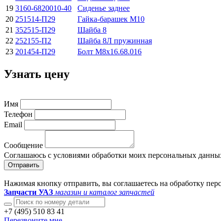
19
3160-6820010-40
Сиденье заднее
20
251514-П29
Гайка-барашек М10
21
352515-П29
Шайба 8
22
252155-П2
Шайба 8Л пружинная
23
201454-П29
Болт М8х16.68.016
Узнать цену
Имя
Телефон
Email
Сообщение
Соглашаюсь с условиями обработки моих персональных данны
Отправить
Нажимая кнопку отправить, вы соглашаетесь на обработку пе
Запчасти УАЗ
магазин и каталог запчастей
+7 (495) 510 83 41
Перезвоните мне