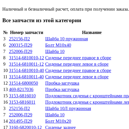
Наличный и безналичный расчет, оплата при получении заказа.
Все запчасти из этой категории
№
Номер запчасти
Название
3
252156-П2
Шайба 10 пpужинная
6
200315-П29
Болт М10х40
7
252006-П29
Шайба 10
8
31514-6810010-12
Сиденье переднее правое в сборе
9
31514-6810011-12
Сиденье переднее левое в сборе
10
31514-6810010-40
Сиденье переднее правое в сборе
11
31514-6810011-40
Сиденье переднее левое в сборе
12
31514-6800050
Пробка-заглушка
13
469-8217036
Пробка-заглушка
15
3153-6816010
Подлокотник сиденья с кронштейнами п
16
3153-6816011
Подлокотник сиденья с кронштейнами л
3
252156-П2
Шайба 10Л пружинная
7
252006-П29
Шайба 10
14
201495-П29
Болт М10х20
17
3160-6820010-12
Сиденье заднее