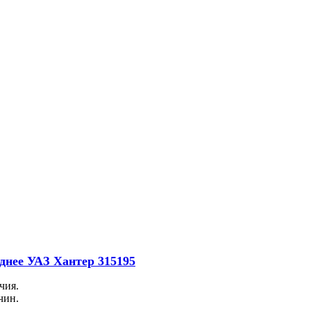
аднее УАЗ Хантер 315195
чия.
чин.