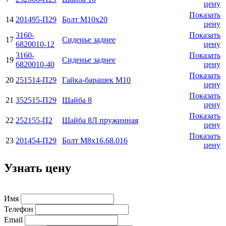
цену
Показать
14
201495-П29
Болт М10х20
цену
3160-
Показать
17
Сиденье заднее
6820010-12
цену
3160-
Показать
19
Сиденье заднее
6820010-40
цену
Показать
20
251514-П29
Гайка-барашек М10
цену
Показать
21
352515-П29
Шайба 8
цену
Показать
22
252155-П2
Шайба 8Л пружинная
цену
Показать
23
201454-П29
Болт М8х16.68.016
цену
Узнать цену
Имя
Телефон
Email