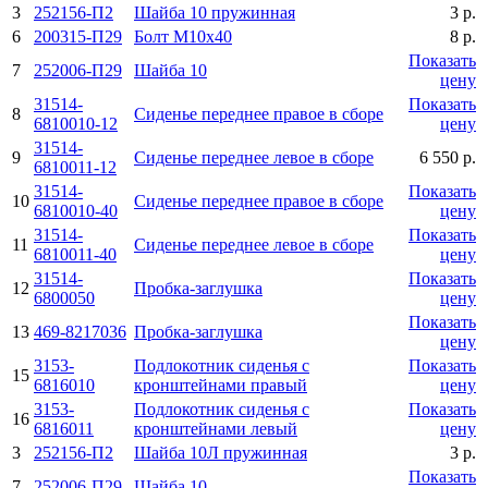
3
252156-П2
Шайба 10 пpужинная
3 р.
6
200315-П29
Болт М10х40
8 р.
Показать
7
252006-П29
Шайба 10
цену
31514-
Показать
8
Сиденье переднее правое в сборе
6810010-12
цену
31514-
9
Сиденье переднее левое в сборе
6 550 р.
6810011-12
31514-
Показать
10
Сиденье переднее правое в сборе
6810010-40
цену
31514-
Показать
11
Сиденье переднее левое в сборе
6810011-40
цену
31514-
Показать
12
Пробка-заглушка
6800050
цену
Показать
13
469-8217036
Пробка-заглушка
цену
3153-
Подлокотник сиденья с
Показать
15
6816010
кронштейнами правый
цену
3153-
Подлокотник сиденья с
Показать
16
6816011
кронштейнами левый
цену
3
252156-П2
Шайба 10Л пружинная
3 р.
Показать
7
252006-П29
Шайба 10