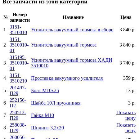
Все запчасти из этой категории
Номер
№
Название
Цена
запчасти
3151-
1
Усилитель вакуумный тормоза в сборе
3 840 р.
3510010
3151-
2
3510010-
Усилитель вакуумный тормоза
3 840 р.
01
315195-
Усилитель вакуумный тормоза ХАДИ
3
3510010-
3 740 р.
3510010
01
3151-
4
Проставка вакуумного усилителя
359 р.
3510210
201497-
5
Болт М10х25
13 р.
П29
252156-
6
Шайба 10Л пружинная
3 р.
П2
250512-
Показать
7
Гайка М10
П29
цену
258038-
Показать
8
Шплинт 3,2х20
П29
цену
260056-