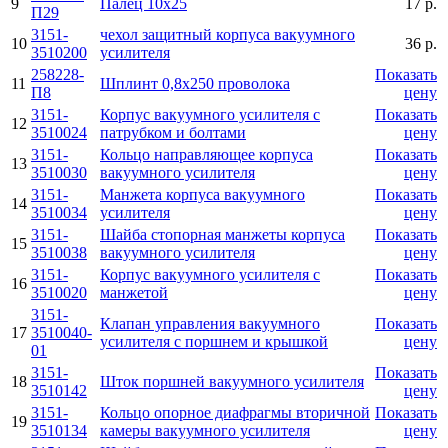
9
Палец 10х25
17 р.
П29
3151-
чехол защитный корпуса вакуумного
10
36 р.
3510200
усилителя
258228-
Показать
11
Шплинт 0,8х250 проволока
П8
цену
3151-
Корпус вакуумного усилителя с
Показать
12
3510024
патрубком и болтами
цену
3151-
Кольцо направляющее корпуса
Показать
13
3510030
вакуумного усилителя
цену
3151-
Манжета корпуса вакуумного
Показать
14
3510034
усилителя
цену
3151-
Шайба стопорная манжеты корпуса
Показать
15
3510038
вакуумного усилителя
цену
3151-
Корпус вакуумного усилителя с
Показать
16
3510020
манжетой
цену
3151-
Клапан управления вакуумного
Показать
17
3510040-
усилителя с поршнем и крышкой
цену
01
3151-
Показать
18
Шток поршней вакуумного усилителя
3510142
цену
3151-
Кольцо опорное диафрагмы вторичной
Показать
19
3510134
камеры вакуумного усилителя
цену