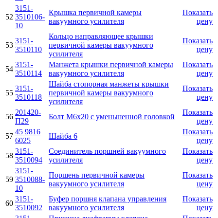
3151-
Крышка первичной камеры
Показать
52
3510106-
вакуумного усилителя
цену
10
Кольцо направляющее крышки
3151-
Показать
53
первичной камеры вакуумного
3510110
цену
усилителя
3151-
Манжета крышки первичной камеры
Показать
54
3510114
вакуумного усилителя
цену
Шайба стопорная манжеты крышки
3151-
Показать
55
первичной камеры вакуумного
3510118
цену
усилителя
201420-
Показать
56
Болт М6х20 с уменьшенной головкой
П29
цену
45 9816
Показать
57
Шайба 6
6025
цену
3151-
Соединитель поршней вакуумного
Показать
58
3510094
усилителя
цену
3151-
Поршень первичной камеры
Показать
59
3510088-
вакуумного усилителя
цену
10
3151-
Буфер поршня клапана управления
Показать
60
3510092
вакуумного усилителя
цену