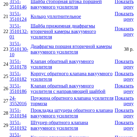
3151-
Шайба стопорная штока поршней
Показать
20
3510146
вакуумного усилителя
цену
3151-
Показать
21
Кольцо уплотнительное
3510124
цену
3151-
Шайба прижимная диафрагмы
Показать
22
3510132-
вторичной камеры вакуумного
цену
01
усилителя
3151-
Диафрагма поршня вторичной камеры
23
3510130-
38 р.
вакуумного усилителя
10
3151-
Клапан обратный вакуумного
Показать
24
3510178
усилителя
цену
3151-
Корпус обратного клапана вакуумного
Показать
25
3510182
усилителя
цену
3151-
Клапан обратный вакуумного
Показать
26
3510186
усилителя с направляющей шайбой
цену
24-
Пружина обратного клапана усилителя
Показать
27
3552016
тормоза
цену
3151-
Прокладка штуцера обратного клапана
Показать
28
3510194
вакуумного усилителя
цену
3151-
Штуцер обратного клапана
Показать
29
3510192
вакуумного усилителя
цену
3151-