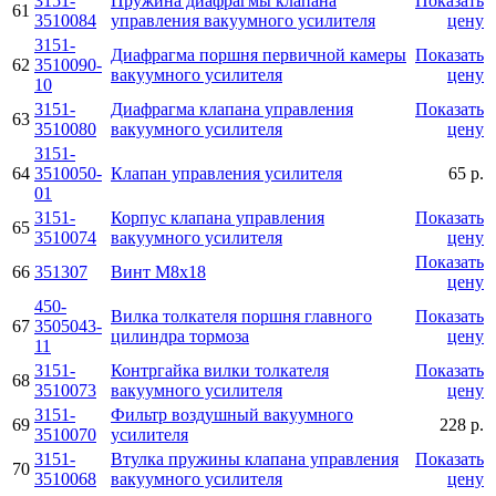
3151-
Пружина диафрагмы клапана
Показать
61
3510084
управления вакуумного усилителя
цену
3151-
Диафрагма поршня первичной камеры
Показать
62
3510090-
вакуумного усилителя
цену
10
3151-
Диафрагма клапана управления
Показать
63
3510080
вакуумного усилителя
цену
3151-
64
3510050-
Клапан управления усилителя
65 р.
01
3151-
Корпус клапана управления
Показать
65
3510074
вакуумного усилителя
цену
Показать
66
351307
Винт М8х18
цену
450-
Вилка толкателя поршня главного
Показать
67
3505043-
цилиндра тормоза
цену
11
3151-
Контргайка вилки толкателя
Показать
68
3510073
вакуумного усилителя
цену
3151-
Фильтр воздушный вакуумного
69
228 р.
3510070
усилителя
3151-
Втулка пружины клапана управления
Показать
70
3510068
вакуумного усилителя
цену