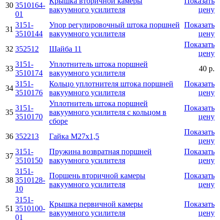
Крышка вторичной камеры
Показать
30
3510164-
вакуумного усилителя
цену
01
3151-
Упор регулировочный штока поршней
Показать
31
3510144
вакуумного усилителя
цену
Показать
32
352512
Шайба 11
цену
3151-
Уплотнитель штока поршней
33
40 р.
3510174
вакуумного усилителя
3151-
Кольцо уплотнителя штока поршней
Показать
34
3510176
вакуумного усилителя
цену
Уплотнитель штока поршней
3151-
Показать
35
вакуумного усилителя с кольцом в
3510170
цену
сборе
Показать
36
352213
Гайка М27х1,5
цену
3151-
Пружина возвратная поршней
Показать
37
3510150
вакуумного усилителя
цену
3151-
Поршень вторичной камеры
Показать
38
3510128-
вакуумного усилителя
цену
10
3151-
Крышка первичной камеры
Показать
51
3510100-
вакуумного усилителя
цену
01