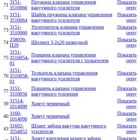
3151-
Пружина клапана управления
Показать
71
3510066
вакуумного усилителя
цену
3151-
Шайба пружины клапана управления
Показать
72
3510064
вакуумного усилителя
цену
3151-
Уплотнитель клапана управления
Показать
73
3510060
вакуумного усилителя
цену
258039-
Показать
74
Шплинт 3,2х20 разводной
П29
цену
3151-
Поршень клапана управления
Показать
75
3510054-
вакуумного усилителя с толкателем
цену
01
3151-
Толкатель клапана управления
Показать
76
3510058-
вакуумного усилителя
цену
01
3151-
Поршень клапана управления
Показать
77
3510056
вакуумного усиления
цену
31514-
Показать
39
Хомут червячный
1014090
цену
3160-
Показать
40
Хомут червячный
1014090
цену
31602-
Шланг забора вакуума вакуумного
Показать
43
3554052
усилителя
цену
3151-
Хомут крепления шланга забора
Показать