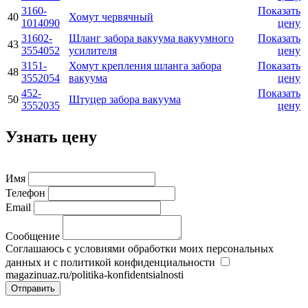
3160-
Показать
40
Хомут червячный
1014090
цену
31602-
Шланг забора вакуума вакуумного
Показать
43
3554052
усилителя
цену
3151-
Хомут крепления шланга забора
Показать
48
3552054
вакуума
цену
452-
Показать
50
Штуцер забора вакуума
3552035
цену
Узнать цену
Имя
Телефон
Email
Сообщение
Соглашаюсь с условиями обработки моих персональных
данных и с политикой конфиденциальности
magazinuaz.ru/politika-konfidentsialnosti
Отправить