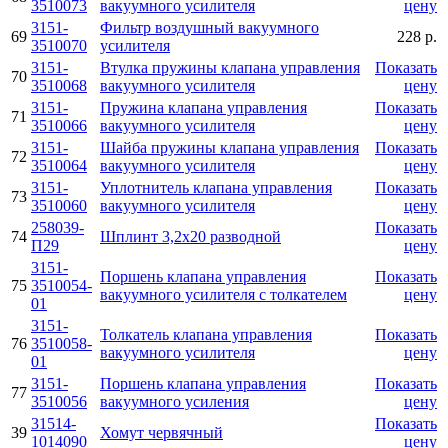
3510073
вакуумного усилителя
цену
3151-
Фильтр воздушный вакуумного
69
228 р.
3510070
усилителя
3151-
Втулка пружины клапана управления
Показать
70
3510068
вакуумного усилителя
цену
3151-
Пружина клапана управления
Показать
71
3510066
вакуумного усилителя
цену
3151-
Шайба пружины клапана управления
Показать
72
3510064
вакуумного усилителя
цену
3151-
Уплотнитель клапана управления
Показать
73
3510060
вакуумного усилителя
цену
258039-
Показать
74
Шплинт 3,2х20 разводной
П29
цену
3151-
Поршень клапана управления
Показать
75
3510054-
вакуумного усилителя с толкателем
цену
01
3151-
Толкатель клапана управления
Показать
76
3510058-
вакуумного усилителя
цену
01
3151-
Поршень клапана управления
Показать
77
3510056
вакуумного усиления
цену
31514-
Показать
39
Хомут червячный
1014090
цену