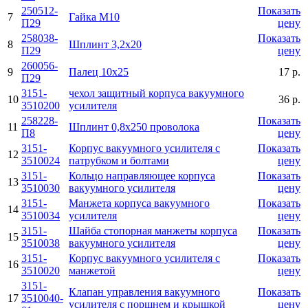
250512-
Показать
7
Гайка М10
П29
цену
258038-
Показать
8
Шплинт 3,2х20
П29
цену
260056-
9
Палец 10х25
17 р.
П29
3151-
чехол защитный корпуса вакуумного
10
36 р.
3510200
усилителя
258228-
Показать
11
Шплинт 0,8х250 проволока
П8
цену
3151-
Корпус вакуумного усилителя с
Показать
12
3510024
патрубком и болтами
цену
3151-
Кольцо направляющее корпуса
Показать
13
3510030
вакуумного усилителя
цену
3151-
Манжета корпуса вакуумного
Показать
14
3510034
усилителя
цену
3151-
Шайба стопорная манжеты корпуса
Показать
15
3510038
вакуумного усилителя
цену
3151-
Корпус вакуумного усилителя с
Показать
16
3510020
манжетой
цену
3151-
Клапан управления вакуумного
Показать
17
3510040-
усилителя с поршнем и крышкой
цену