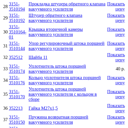
3151-
Прокладка штуцера обратного клапана
Показать
28
3510194
вакуумного усилителя
цену
3151-
Штуцер обратного клапана
Показать
29
3510192
вакуумного усилителя
цену
3151-
Крышка вторичной камеры
Показать
30
3510164-
вакуумного усилителя
цену
01
3151-
Упор регулировочный штока поршней
Показать
31
3510144
вакуумного усилителя
цену
Показать
32
352512
Шайба 11
цену
3151-
Уплотнитель штока поршней
33
40 р.
3510174
вакуумного усилителя
3151-
Кольцо уплотнителя штока поршней
Показать
34
3510176
вакуумного усилителя
цену
Уплотнитель штока поршней
3151-
Показать
35
вакуумного усилителя с кольцом в
3510170
цену
сборе
Показать
36
352213
Гайка М27х1,5
цену
3151-
Пружина возвратная поршней
Показать
37
3510150
вакуумного усилителя
цену