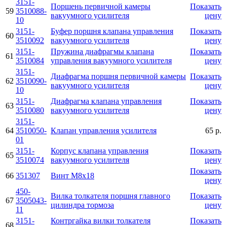
3151-
Поршень первичной камеры
Показать
59
3510088-
вакуумного усилителя
цену
10
3151-
Буфер поршня клапана управления
Показать
60
3510092
вакуумного усилителя
цену
3151-
Пружина диафрагмы клапана
Показать
61
3510084
управления вакуумного усилителя
цену
3151-
Диафрагма поршня первичной камеры
Показать
62
3510090-
вакуумного усилителя
цену
10
3151-
Диафрагма клапана управления
Показать
63
3510080
вакуумного усилителя
цену
3151-
64
3510050-
Клапан управления усилителя
65 р.
01
3151-
Корпус клапана управления
Показать
65
3510074
вакуумного усилителя
цену
Показать
66
351307
Винт М8х18
цену
450-
Вилка толкателя поршня главного
Показать
67
3505043-
цилиндра тормоза
цену
11
3151-
Контргайка вилки толкателя
Показать
68