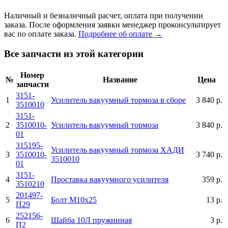
Наличный и безналичный расчет, оплата при получении
заказа. После оформления заявки менеджер проконсультирует
вас по оплате заказа.
Подробнее об оплате →
Все запчасти из этой категории
Номер
№
Название
Цена
запчасти
3151-
1
Усилитель вакуумный тормоза в сборе
3 840 р.
3510010
3151-
2
3510010-
Усилитель вакуумный тормоза
3 840 р.
01
315195-
Усилитель вакуумный тормоза ХАДИ
3
3510010-
3 740 р.
3510010
01
3151-
4
Проставка вакуумного усилителя
359 р.
3510210
201497-
5
Болт М10х25
13 р.
П29
252156-
6
Шайба 10Л пружинная
3 р.
П2