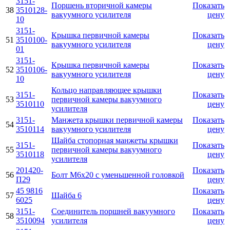
3151-
Поршень вторичной камеры
Показать
38
3510128-
вакуумного усилителя
цену
10
3151-
Крышка первичной камеры
Показать
51
3510100-
вакуумного усилителя
цену
01
3151-
Крышка первичной камеры
Показать
52
3510106-
вакуумного усилителя
цену
10
Кольцо направляющее крышки
3151-
Показать
53
первичной камеры вакуумного
3510110
цену
усилителя
3151-
Манжета крышки первичной камеры
Показать
54
3510114
вакуумного усилителя
цену
Шайба стопорная манжеты крышки
3151-
Показать
55
первичной камеры вакуумного
3510118
цену
усилителя
201420-
Показать
56
Болт М6х20 с уменьшенной головкой
П29
цену
45 9816
Показать
57
Шайба 6
6025
цену
3151-
Соединитель поршней вакуумного
Показать
58
3510094
усилителя
цену