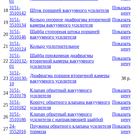
01
3151-
Показать
18
Шток поршней вакуумного усилителя
3510142
цену
3151-
Кольцо опорное диафрагмы вторичной
Показать
19
3510134
камеры вакуумного усилителя
цену
3151-
Шайба стопорная штока поршней
Показать
20
3510146
вакуумного усилителя
цену
3151-
Показать
21
Кольцо уплотнительное
3510124
цену
3151-
Шайба прижимная диафрагмы
Показать
22
3510132-
вторичной камеры вакуумного
цену
01
усилителя
3151-
Диафрагма поршня вторичной камеры
23
3510130-
38 р.
вакуумного усилителя
10
3151-
Клапан обратный вакуумного
Показать
24
3510178
усилителя
цену
3151-
Корпус обратного клапана вакуумного
Показать
25
3510182
усилителя
цену
3151-
Клапан обратный вакуумного
Показать
26
3510186
усилителя с направляющей шайбой
цену
24-
Пружина обратного клапана усилителя
Показать
27
3552016
тормоза
цену