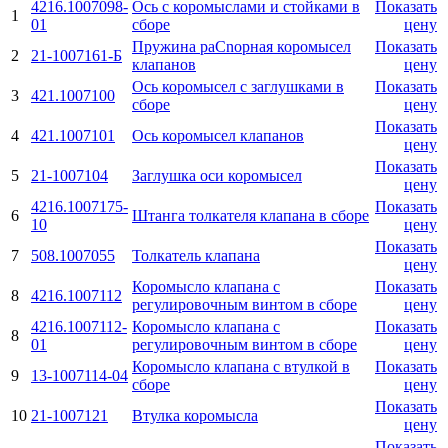
4216.1007098-
Ось с коромыслами и стойками в
Показать
1
01
сборе
цену
Пружина раCnорная коромысел
Показать
2
21-1007161-Б
клапанов
цену
Ось коромысел с заглушками в
Показать
3
421.1007100
сборе
цену
Показать
4
421.1007101
Ось коромысел клапанов
цену
Показать
5
21-1007104
Заглушка оси коромысел
цену
4216.1007175-
Показать
6
Штанга толкателя клапана в сборе
10
цену
Показать
7
508.1007055
Толкатель клапана
цену
Коромысло клапана с
Показать
8
4216.1007112
регулировочным винтом в сборе
цену
4216.1007112-
Коромысло клапана с
Показать
8
01
регулировочным винтом в сборе
цену
Коромысло клапана с втулкой в
Показать
9
13-1007114-04
сборе
цену
Показать
10
21-1007121
Втулка коромысла
цену
Показать