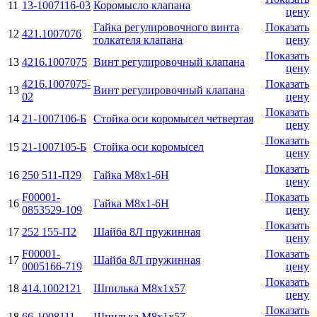
11
13-1007116-03
Коромысло клапана
цену
Гайка регулировочного винта
Показать
12
421.1007076
толкателя клапана
цену
Показать
13
4216.1007075
Винт регулировочный клапана
цену
4216.1007075-
Показать
13
Винт регулировочный клапана
02
цену
Показать
14
21-1007106-Б
Стойка оси коромысел четвертая
цену
Показать
15
21-1007105-Б
Стойка оси коромысел
цену
Показать
16
250 511-П29
Гайка М8х1-6H
цену
F00001-
Показать
16
Гайка М8х1-6H
0853529-109
цену
Показать
17
252 155-П2
Шайба 8Л пружинная
цену
F00001-
Показать
17
Шайба 8Л пружинная
0005166-719
цену
Показать
18
414.1002121
Шпилька М8х1х57
цену
Показать
18
66-1008111
Шпилька М8х1х57