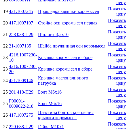
цену
Показать
19
421.1007245
Прокладка крышки коромысел
цену
Показать
20
417.1007107
Стойка оси коромысел первая
цену
Показать
21
258 038-П29
Шплинт 3,2х16
цену
Показать
22
21-1007135
Шайба пружинная оси коромысел
цену
4216.1007230-
Показать
23
Крышка коромысел в сборе
10
цену
4216.1007230-
Показать
23
Крышка коромысел в сборе
20
цену
Крышка маслоналивного
Показать
24
421.1009146
патрубка
цену
Показать
25
201 418-П29
Болт М6х16
цену
F00001-
Показать
25
Болт М6х16
0009022-218
цену
Пластина болтов крепления
Показать
26
417.1007275
крышки коромысел
цену
Показать
27
250 688-П29
Гайка М10х1