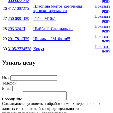
0009022-218
цену
Пластина болтов крепления
Показать
26
417.1007275
крышки коромысел
цену
Показать
27
250 688-П29
Гайка М10х1
цену
Показать
28
293 324-П
Шайба 11 Cnециальная
цену
Показать
29
291 781-П29
Шпилька 2М10х1х65
цену
Показать
30
3105-3724528
Хомут
цену
Узнать цену
Имя
Телефон
Email
Сообщение
Соглашаюсь с условиями обработки моих персональных
данных и с политикой конфиденциальности