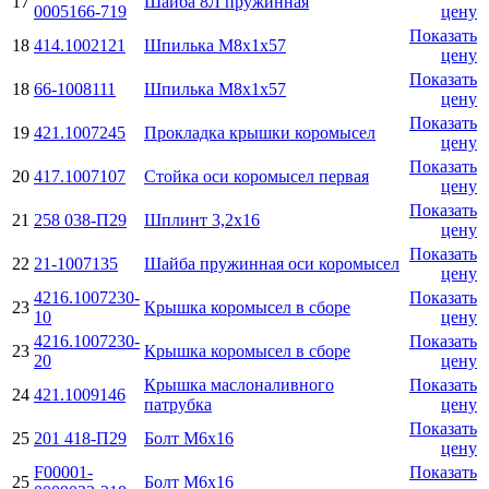
17
Шайба 8Л пружинная
0005166-719
цену
Показать
18
414.1002121
Шпилька М8х1х57
цену
Показать
18
66-1008111
Шпилька М8х1х57
цену
Показать
19
421.1007245
Прокладка крышки коромысел
цену
Показать
20
417.1007107
Стойка оси коромысел первая
цену
Показать
21
258 038-П29
Шплинт 3,2х16
цену
Показать
22
21-1007135
Шайба пружинная оси коромысел
цену
4216.1007230-
Показать
23
Крышка коромысел в сборе
10
цену
4216.1007230-
Показать
23
Крышка коромысел в сборе
20
цену
Крышка маслоналивного
Показать
24
421.1009146
патрубка
цену
Показать
25
201 418-П29
Болт М6х16
цену
F00001-
Показать
25
Болт М6х16