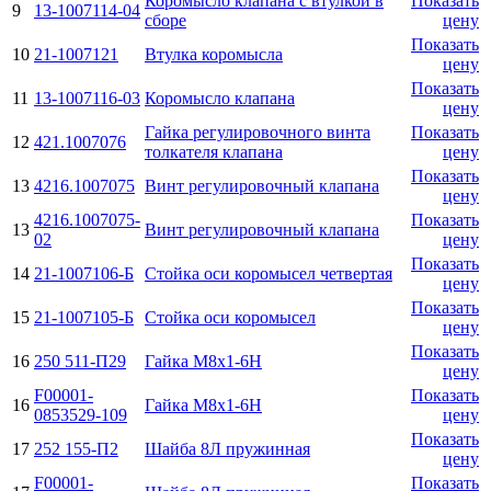
Коромысло клапана с втулкой в
Показать
9
13-1007114-04
сборе
цену
Показать
10
21-1007121
Втулка коромысла
цену
Показать
11
13-1007116-03
Коромысло клапана
цену
Гайка регулировочного винта
Показать
12
421.1007076
толкателя клапана
цену
Показать
13
4216.1007075
Винт регулировочный клапана
цену
4216.1007075-
Показать
13
Винт регулировочный клапана
02
цену
Показать
14
21-1007106-Б
Стойка оси коромысел четвертая
цену
Показать
15
21-1007105-Б
Стойка оси коромысел
цену
Показать
16
250 511-П29
Гайка М8х1-6H
цену
F00001-
Показать
16
Гайка М8х1-6H
0853529-109
цену
Показать
17
252 155-П2
Шайба 8Л пружинная
цену
F00001-
Показать