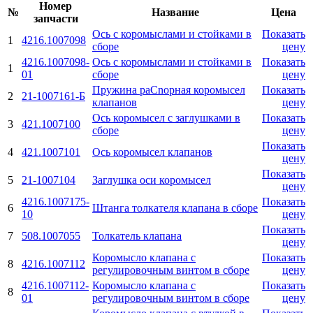
Номер
№
Название
Цена
запчасти
Ось с коромыслами и стойками в
Показать
1
4216.1007098
сборе
цену
4216.1007098-
Ось с коромыслами и стойками в
Показать
1
01
сборе
цену
Пружина раCnорная коромысел
Показать
2
21-1007161-Б
клапанов
цену
Ось коромысел с заглушками в
Показать
3
421.1007100
сборе
цену
Показать
4
421.1007101
Ось коромысел клапанов
цену
Показать
5
21-1007104
Заглушка оси коромысел
цену
4216.1007175-
Показать
6
Штанга толкателя клапана в сборе
10
цену
Показать
7
508.1007055
Толкатель клапана
цену
Коромысло клапана с
Показать
8
4216.1007112
регулировочным винтом в сборе
цену
4216.1007112-
Коромысло клапана с
Показать
8
01
регулировочным винтом в сборе
цену