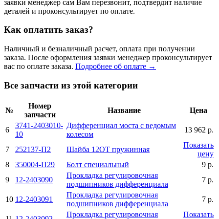
заявки менеджер сам Вам перезвонит, подтвердит наличие
деталей и проконсультирует по оплате.
Как оплатить заказ?
Наличный и безналичный расчет, оплата при получении
заказа. После оформления заявки менеджер проконсультирует
вас по оплате заказа.
Подробнее об оплате →
Все запчасти из этой категории
Номер
№
Название
Цена
запчасти
3741-2403010-
Дифференциал моста с ведомым
6
13 962 р.
10
колесом
Показать
7
252137-П2
Шайба 12ОТ пружинная
цену
8
350004-П29
Болт специальный
9 р.
Прокладка регулировочная
9
12-2403090
7 р.
подшипников дифференциала
Прокладка регулировочная
10
12-2403091
7 р.
подшипников дифференциала
Прокладка регулировочная
Показать
11
12-2403092