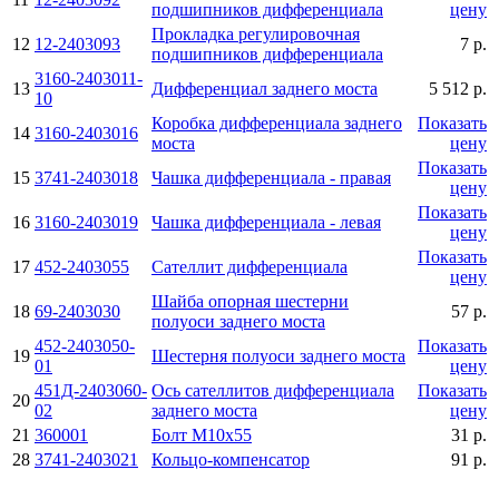
подшипников дифференциала
цену
Прокладка регулировочная
12
12-2403093
7 р.
подшипников дифференциала
3160-2403011-
13
Дифференциал заднего моста
5 512 р.
10
Коробка дифференциала заднего
Показать
14
3160-2403016
моста
цену
Показать
15
3741-2403018
Чашка дифференциала - правая
цену
Показать
16
3160-2403019
Чашка дифференциала - левая
цену
Показать
17
452-2403055
Сателлит дифференциала
цену
Шайба опорная шестерни
18
69-2403030
57 р.
полуоси заднего моста
452-2403050-
Показать
19
Шестерня полуоси заднего моста
01
цену
451Д-2403060-
Ось сателлитов дифференциала
Показать
20
02
заднего моста
цену
21
360001
Болт М10х55
31 р.
28
3741-2403021
Кольцо-компенсатор
91 р.