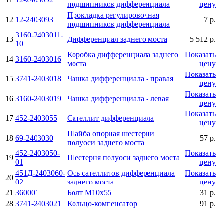
подшипников дифференциала
цену
Прокладка регулировочная
12
12-2403093
7 р.
подшипников дифференциала
3160-2403011-
13
Дифференциал заднего моста
5 512 р.
10
Коробка дифференциала заднего
Показать
14
3160-2403016
моста
цену
Показать
15
3741-2403018
Чашка дифференциала - правая
цену
Показать
16
3160-2403019
Чашка дифференциала - левая
цену
Показать
17
452-2403055
Сателлит дифференциала
цену
Шайба опорная шестерни
18
69-2403030
57 р.
полуоси заднего моста
452-2403050-
Показать
19
Шестерня полуоси заднего моста
01
цену
451Д-2403060-
Ось сателлитов дифференциала
Показать
20
02
заднего моста
цену
21
360001
Болт М10х55
31 р.
28
3741-2403021
Кольцо-компенсатор
91 р.