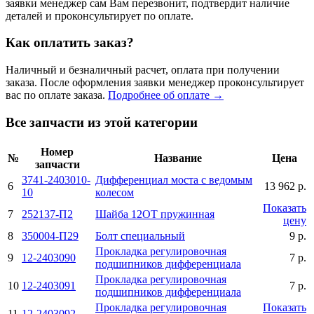
заявки менеджер сам Вам перезвонит, подтвердит наличие
деталей и проконсультирует по оплате.
Как оплатить заказ?
Наличный и безналичный расчет, оплата при получении
заказа. После оформления заявки менеджер проконсультирует
вас по оплате заказа.
Подробнее об оплате →
Все запчасти из этой категории
Номер
№
Название
Цена
запчасти
3741-2403010-
Дифференциал моста с ведомым
6
13 962 р.
10
колесом
Показать
7
252137-П2
Шайба 12ОТ пружинная
цену
8
350004-П29
Болт специальный
9 р.
Прокладка регулировочная
9
12-2403090
7 р.
подшипников дифференциала
Прокладка регулировочная
10
12-2403091
7 р.
подшипников дифференциала
Прокладка регулировочная
Показать
11
12-2403092