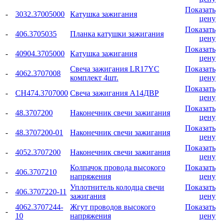
Показать
-
3032.37005000
Катушка зажигания
цену
Показать
-
406.3705035
Планка катушки зажигания
цену
Показать
-
40904.3705000
Катушка зажигания
цену
Свеча зажигания LR17YC
Показать
-
4062.3707008
комплект 4шт.
цену
Показать
-
СН474.3707000
Свеча зажигания А14ДВР
цену
Показать
-
48.3707200
Наконечник свечи зажигания
цену
Показать
-
48.3707200-01
Наконечник свечи зажигания
цену
Показать
-
4052.3707200
Наконечник свечи зажигания
цену
Колпачок провода высокого
Показать
-
406.3707210
напряжения
цену
Уплотнитель колодца свечи
Показать
-
406.3707220-11
зажигания
цену
4062.3707244-
Жгут проводов высокого
Показать
-
10
напряжения
цену