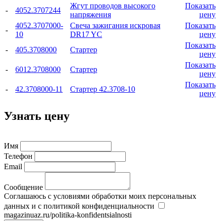
Жгут проводов высокого
Показать
-
4052.3707244
напряжения
цену
4052.3707000-
Свеча зажигания искровая
Показать
-
10
DR17 YC
цену
Показать
-
405.3708000
Стартер
цену
Показать
-
6012.3708000
Стартер
цену
Показать
-
42.3708000-11
Стартер 42.3708-10
цену
Узнать цену
Имя
Телефон
Email
Сообщение
Соглашаюсь с условиями обработки моих персональных
данных и с политикой конфиденциальности
magazinuaz.ru/politika-konfidentsialnosti