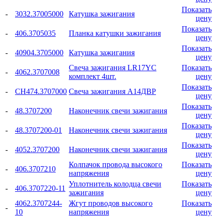
Показать
-
3032.37005000
Катушка зажигания
цену
Показать
-
406.3705035
Планка катушки зажигания
цену
Показать
-
40904.3705000
Катушка зажигания
цену
Свеча зажигания LR17YC
Показать
-
4062.3707008
комплект 4шт.
цену
Показать
-
СН474.3707000
Свеча зажигания А14ДВР
цену
Показать
-
48.3707200
Наконечник свечи зажигания
цену
Показать
-
48.3707200-01
Наконечник свечи зажигания
цену
Показать
-
4052.3707200
Наконечник свечи зажигания
цену
Колпачок провода высокого
Показать
-
406.3707210
напряжения
цену
Уплотнитель колодца свечи
Показать
-
406.3707220-11
зажигания
цену
4062.3707244-
Жгут проводов высокого
Показать
-
10
напряжения
цену