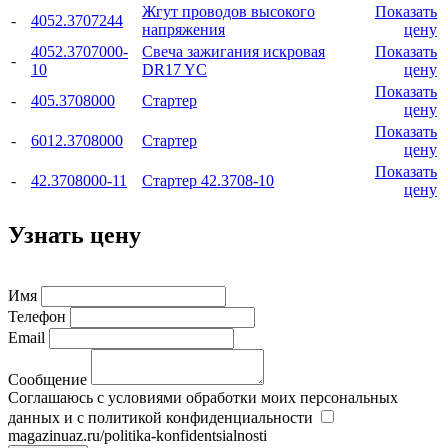
Жгут проводов высокого
Показать
-
4052.3707244
напряжения
цену
4052.3707000-
Свеча зажигания искровая
Показать
-
10
DR17 YC
цену
Показать
-
405.3708000
Стартер
цену
Показать
-
6012.3708000
Стартер
цену
Показать
-
42.3708000-11
Стартер 42.3708-10
цену
Узнать цену
Имя
Телефон
Email
Сообщение
Соглашаюсь с условиями обработки моих персональных
данных и с политикой конфиденциальности
magazinuaz.ru/politika-konfidentsialnosti