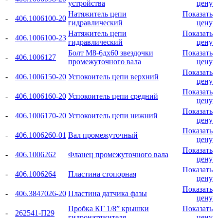
устройства
цену
Натяжитель цепи
Показать
-
406.1006100-20
гидравлический
цену
Натяжитель цепи
Показать
-
406.1006100-23
гидравлический
цену
Болт М8-6дх60 звездочки
Показать
-
406.1006127
промежуточного вала
цену
Показать
-
406.1006150-20
Успокоитель цепи верхний
цену
Показать
-
406.1006160-20
Успокоитель цепи средний
цену
Показать
-
406.1006170-20
Успокоитель цепи нижний
цену
Показать
-
406.1006260-01
Вал промежуточный
цену
Показать
-
406.1006262
Фланец промежуточного вала
цену
Показать
-
406.1006264
Пластина стопорная
цену
Показать
-
406.3847026-20
Пластина датчика фазы
цену
Пробка КГ 1/8” крышки
Показать
-
262541-П29
гидронатяжителя
цену