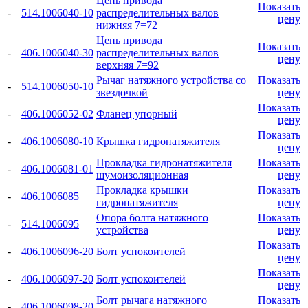
Цепь привода
Показать
-
514.1006040-10
распределительных валов
цену
нижняя 7=72
Цепь привода
Показать
-
406.1006040-30
распределительных валов
цену
верхняя 7=92
Рычаг натяжного устройства со
Показать
-
514.1006050-10
звездочкой
цену
Показать
-
406.1006052-02
Фланец упорный
цену
Показать
-
406.1006080-10
Крышка гидронатяжителя
цену
Прокладка гидронатяжителя
Показать
-
406.1006081-01
шумоизоляционная
цену
Прокладка крышки
Показать
-
406.1006085
гидронатяжителя
цену
Опора болта натяжного
Показать
-
514.1006095
устройства
цену
Показать
-
406.1006096-20
Болт успокоителей
цену
Показать
-
406.1006097-20
Болт успокоителей
цену
Болт рычага натяжного
Показать
-
406.1006098-20