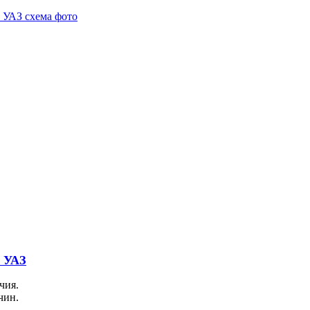
5 УАЗ
чия.
чин.