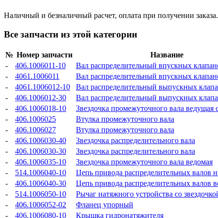
Наличный и безналичный расчет, оплата при получении заказа.
Все запчасти из этой категории
№
Номер запчасти
Название
-
406.1006011-10
Вал распределительный впускных клапан
-
4061.1006011
Вал распределительный впускных клапан
-
4061.1006012-10
Вал распределительный выпускных клап
-
406.1006012-30
Вал распределительный выпускных клап
-
406.1006018-10
Звездочка промежуточного вала ведущая
-
406.1006025
Втулка промежуточного вала
-
406.1006027
Втулка промежуточного вала
-
406.1006030-40
Звездочка распределительного вала
-
406.1006030-30
Звездочка распределительного вала
-
406.1006035-10
Звездочка промежуточного вала ведомая
-
514.1006040-10
Цепь привода распределительных валов 
-
406.1006040-30
Цепь привода распределительных валов в
-
514.1006050-10
Рычаг натяжного устройства со звездочко
-
406.1006052-02
Фланец упорный
-
406.1006080-10
Крышка гидронатяжителя