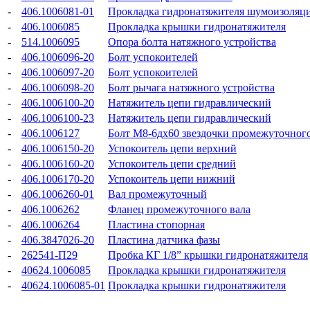
-
406.1006081-01
Прокладка гидронатяжителя шумоизоляц
-
406.1006085
Прокладка крышки гидронатяжителя
-
514.1006095
Опора болта натяжного устройства
-
406.1006096-20
Болт успокоителей
-
406.1006097-20
Болт успокоителей
-
406.1006098-20
Болт рычага натяжного устройства
-
406.1006100-20
Натяжитель цепи гидравлический
-
406.1006100-23
Натяжитель цепи гидравлический
-
406.1006127
Болт М8-6дх60 звездочки промежуточного
-
406.1006150-20
Успокоитель цепи верхний
-
406.1006160-20
Успокоитель цепи средний
-
406.1006170-20
Успокоитель цепи нижний
-
406.1006260-01
Вал промежуточный
-
406.1006262
Фланец промежуточного вала
-
406.1006264
Пластина стопорная
-
406.3847026-20
Пластина датчика фазы
-
262541-П29
Пробка КГ 1/8” крышки гидронатяжителя
-
40624.1006085
Прокладка крышки гидронатяжителя
-
40624.1006085-01
Прокладка крышки гидронатяжителя