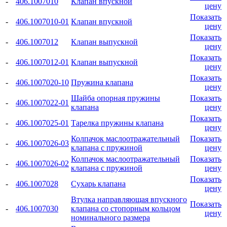
-
406.1007010
Клапан впускной
цену
Показать
-
406.1007010-01
Клапан впускной
цену
Показать
-
406.1007012
Клапан выпускной
цену
Показать
-
406.1007012-01
Клапан выпускной
цену
Показать
-
406.1007020-10
Пружина клапана
цену
Шайба опорная пружины
Показать
-
406.1007022-01
клапана
цену
Показать
-
406.1007025-01
Тарелка пружины клапана
цену
Колпачок маслоотражательный
Показать
-
406.1007026-03
клапана с пружиной
цену
Колпачок маслоотражательный
Показать
-
406.1007026-02
клапана с пружиной
цену
Показать
-
406.1007028
Сухарь клапана
цену
Втулка направляющая впускного
Показать
-
406.1007030
клапана со стопорным кольцом
цену
номинального размера