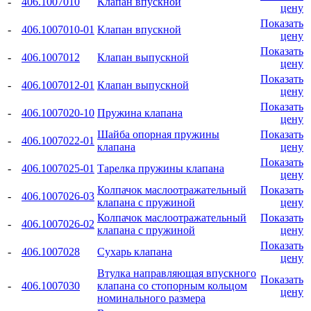
-
406.1007010
Клапан впускной
цену
Показать
-
406.1007010-01
Клапан впускной
цену
Показать
-
406.1007012
Клапан выпускной
цену
Показать
-
406.1007012-01
Клапан выпускной
цену
Показать
-
406.1007020-10
Пружина клапана
цену
Шайба опорная пружины
Показать
-
406.1007022-01
клапана
цену
Показать
-
406.1007025-01
Тарелка пружины клапана
цену
Колпачок маслоотражательный
Показать
-
406.1007026-03
клапана с пружиной
цену
Колпачок маслоотражательный
Показать
-
406.1007026-02
клапана с пружиной
цену
Показать
-
406.1007028
Сухарь клапана
цену
Втулка направляющая впускного
Показать
-
406.1007030
клапана со стопорным кольцом
цену
номинального размера