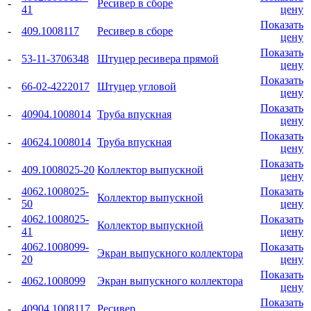
-
Ресивер в сборе
41
цену
Показать
-
409.1008117
Ресивер в сборе
цену
Показать
-
53-11-3706348
Штуцер ресивера прямой
цену
Показать
-
66-02-4222017
Штуцер угловой
цену
Показать
-
40904.1008014
Труба впускная
цену
Показать
-
40624.1008014
Труба впускная
цену
Показать
-
409.1008025-20
Коллектор выпускной
цену
4062.1008025-
Показать
-
Коллектор выпускной
50
цену
4062.1008025-
Показать
-
Коллектор выпускной
41
цену
4062.1008099-
Показать
-
Экран выпускного коллектора
20
цену
Показать
-
4062.1008099
Экран выпускного коллектора
цену
Показать
-
40904.1008117
Ресивер