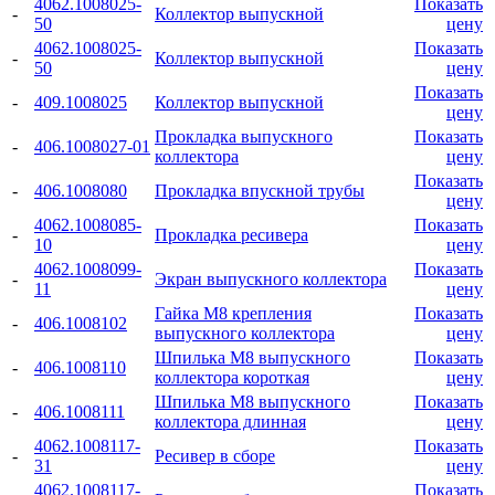
4062.1008025-
Показать
-
Коллектор выпускной
50
цену
4062.1008025-
Показать
-
Коллектор выпускной
50
цену
Показать
-
409.1008025
Коллектор выпускной
цену
Прокладка выпускного
Показать
-
406.1008027-01
коллектора
цену
Показать
-
406.1008080
Прокладка впускной трубы
цену
4062.1008085-
Показать
-
Прокладка ресивера
10
цену
4062.1008099-
Показать
-
Экран выпускного коллектора
11
цену
Гайка М8 крепления
Показать
-
406.1008102
выпускного коллектора
цену
Шпилька М8 выпускного
Показать
-
406.1008110
коллектора короткая
цену
Шпилька М8 выпускного
Показать
-
406.1008111
коллектора длинная
цену
4062.1008117-
Показать
-
Ресивер в сборе
31
цену
4062.1008117-
Показать