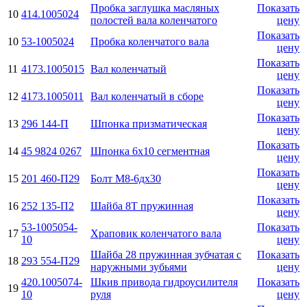
Пробка заглушка масляных
Показать
10
414.1005024
полостей вала коленчатого
цену
Показать
10
53-1005024
Пробка коленчатого вала
цену
Показать
11
4173.1005015
Вал коленчатый
цену
Показать
12
4173.1005011
Вал коленчатый в сборе
цену
Показать
13
296 144-П
Шпонка призматическая
цену
Показать
14
45 9824 0267
Шпонка 6х10 сегментная
цену
Показать
15
201 460-П29
Болт М8-6дх30
цену
Показать
16
252 135-П2
Шайба 8Т пружинная
цену
53-1005054-
Показать
17
Храповик коленчатого вала
10
цену
Шайба 28 пружинная зубчатая с
Показать
18
293 554-П29
наружными зубьями
цену
420.1005074-
Шкив привода гидроусилителя
Показать
19
10
руля
цену