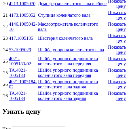
Показать
20
4213.1005070
Демпфер коленчатого вала в сборе
цену
Показать
21
4173.1005052
Ступица коленчатого вала
цену
4146.1005042-
Маслоотражатель коленчатого
Показать
22
10
вала
цену
Показать
23
417.1005185
Шестерня коленчатого вала
цену
Показать
24
53-1005029
Шайба упорная коленчатого вала
цену
4021-
Шайба упорного подшипника
Показать
25
1005183-02
коленчатого вала передняя
цену
ТА.4021-
Шайба упорного подшипника
Показать
25
1005183
коленчатого вала передняя
цену
4021.1005184-
Шайба упорного подшипника
Показать
26
02
коленчатого вала задняя
цену
ТА.4021-
Шайба упорного подшипника
Показать
26
1005184
коленчатого вала задняя
цену
Узнать цену
Имя