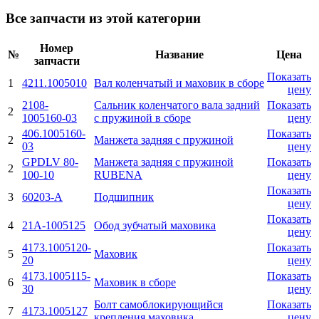
Все запчасти из этой категории
Номер
№
Название
Цена
запчасти
Показать
1
4211.1005010
Вал коленчатый и маховик в сборе
цену
2108-
Сальник коленчатого вала задний
Показать
2
1005160-03
с пружиной в сборе
цену
406.1005160-
Показать
2
Манжета задняя с пружиной
03
цену
GPDLV 80-
Манжета задняя с пружиной
Показать
2
100-10
RUBENA
цену
Показать
3
60203-А
Подшипник
цену
Показать
4
21А-1005125
Обод зубчатый маховика
цену
4173.1005120-
Показать
5
Маховик
20
цену
4173.1005115-
Показать
6
Маховик в сборе
30
цену
Болт самоблокирующийся
Показать
7
4173.1005127
крепления маховика
цену