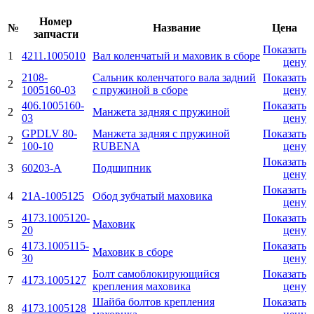
Номер
№
Название
Цена
запчасти
Показать
1
4211.1005010
Вал коленчатый и маховик в сборе
цену
2108-
Сальник коленчатого вала задний
Показать
2
1005160-03
с пружиной в сборе
цену
406.1005160-
Показать
2
Манжета задняя с пружиной
03
цену
GPDLV 80-
Манжета задняя с пружиной
Показать
2
100-10
RUBENA
цену
Показать
3
60203-А
Подшипник
цену
Показать
4
21А-1005125
Обод зубчатый маховика
цену
4173.1005120-
Показать
5
Маховик
20
цену
4173.1005115-
Показать
6
Маховик в сборе
30
цену
Болт самоблокирующийся
Показать
7
4173.1005127
крепления маховика
цену
Шайба болтов крепления
Показать
8
4173.1005128