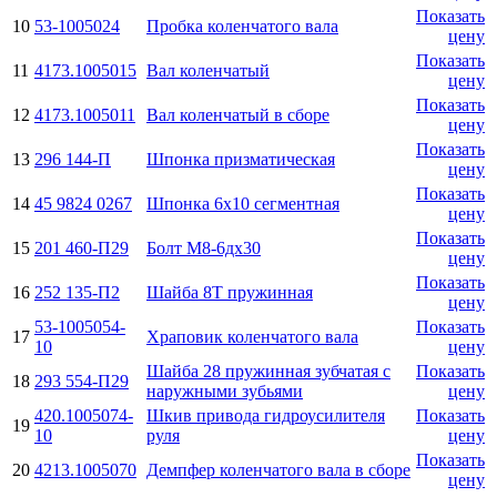
Показать
10
53-1005024
Пробка коленчатого вала
цену
Показать
11
4173.1005015
Вал коленчатый
цену
Показать
12
4173.1005011
Вал коленчатый в сборе
цену
Показать
13
296 144-П
Шпонка призматическая
цену
Показать
14
45 9824 0267
Шпонка 6х10 сегментная
цену
Показать
15
201 460-П29
Болт М8-6дх30
цену
Показать
16
252 135-П2
Шайба 8Т пружинная
цену
53-1005054-
Показать
17
Храповик коленчатого вала
10
цену
Шайба 28 пружинная зубчатая с
Показать
18
293 554-П29
наружными зубьями
цену
420.1005074-
Шкив привода гидроусилителя
Показать
19
10
руля
цену
Показать
20
4213.1005070
Демпфер коленчатого вала в сборе
цену